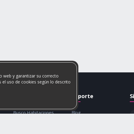
o web y garantizar su correcto
 el uso de cookies según lo descrito
Rumis
Soporte
S
Busco Habitaciones
Blog
Busco Compañero
Ayuda
c
Rumis Emprendedor
Contáctanos