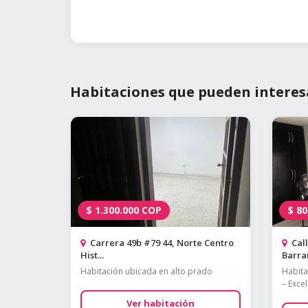
Habitaciones que pueden interes
$
1.300.000
COP
$
80
Carrera 49b #79 44, Norte Centro
Call
Hist...
Barran
Habitación ubicada en alto prado
Habita
– Excel
Ver habitación