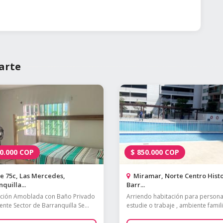
arte
0.000
COP
$
850.000
COP
e 75c, Las Mercedes,
Miramar, Norte Centro Histo
quilla...
Barr...
ción Amoblada con Baño Privado
Arriendo habitación para person
ente Sector de Barranquilla Se...
estudie o trabaje , ambiente familia