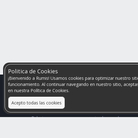
Politica de Cookies
¡Bienvenido a Rumis! Usamos cookies para optimizar nuestro siti
funcionamiento. Al continuar navegando en nuestro sitio, aceptas
en nuestra Política de Cookies.
Acepto todas las cookies
Relacionamos personas que arriendan con las que
buscan una habitación
Mayor visibilidad de tu inmueble, menores problemas