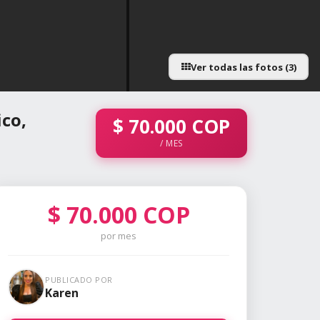
Ver todas las fotos (3)
ico,
$
70.000
COP
/ MES
$
70.000
COP
por mes
PUBLICADO POR
Karen