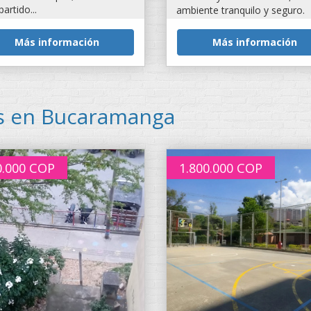
artido...
ambiente tranquilo y seguro.
incluye...
Más información
Más información
as en Bucaramanga
0.000
COP
1.800.000
COP