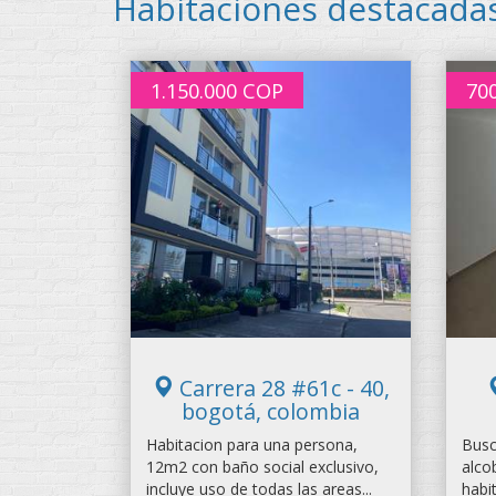
Habitaciones destacada
1.150.000
COP
70
Carrera 28 #61c - 40,
bogotá, colombia
Habitacion para una persona,
Busc
12m2 con baño social exclusivo,
alco
incluye uso de todas las areas...
habi