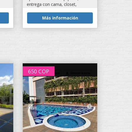
entrega con cama, closet,
tenemos wifi,...
Más información
650
COP