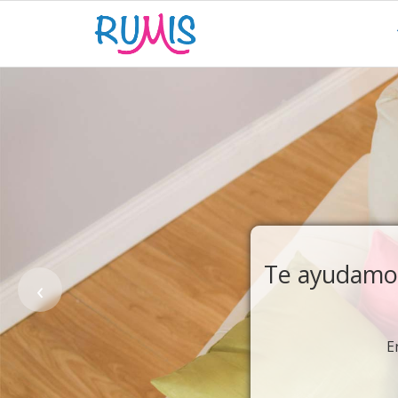
‹
Visibil
con