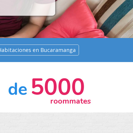
Habitaciones en Bucaramanga
5000
de
roommates