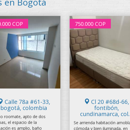
s en Bogotá
0.000
COP
750.000
COP
Calle 78a #61-33,
Cl 20 #68d-66,
bogotá, colombia
fontibón,
cundinamarca, col..
o roomate, apto de dos
bas, el espacio de la
Se arrienda habitación amobl
tación es amplio, baño
cómoda y bien iluminada, en