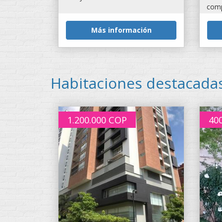
comp
Más información
Habitaciones destacad
1.200.000
COP
40