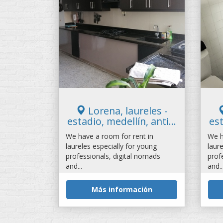
Lorena, laureles -
estadio, medellín, anti...
est
We have a room for rent in
We h
laureles especially for young
laur
professionals, digital nomads
prof
and...
and..
Más información