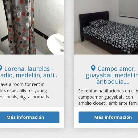
Lorena, laureles -
Campo amor,
adio, medellín, anti...
guayabal, medellín
antioquia,...
ave a room for rent in
eles especially for young
Se rentan habitaciones en el b
essionals, digital nomads
campoamor guayabal , con
.
amplio closet , ambiente famil
,...
Más información
Más información