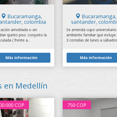
Bucaramanga,
Bucaramanga,
antander, colombia
santander, colomb
tación amoblada o sin
Se arrienda cupo universitario
lar quinto piso. conjunto la
ambiente familiar que incluye:
ulada ( frente a...
3 comidas de lunes a sábados.
Más información
Más información
s en Medellín
00.000
COP
750
COP