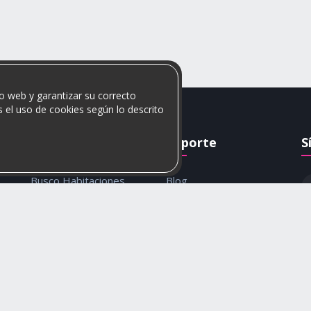
o web y garantizar su correcto
 el uso de cookies según lo descrito
Rumis
Soporte
S
Busco Habitaciones
Blog
Busco Compañero
Ayuda
c
Rumis Emprendedor
Contáctanos
Política de privacidad y
cookies