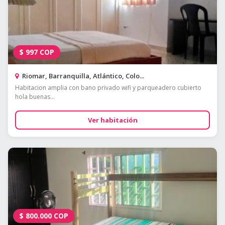
$
997
COP
Riomar, Barranquilla, Atlántico, Colo...
Habitacion amplia con bano privado wifi y parqueadero cubierto
hola buenas...
Ver habitación
$
800.000
COP