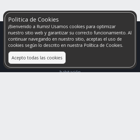
Politica de Cookies
¡Bienvenido a Rumis! Usamos cookies para optimizar
nuestro sitio web y garantizar su correcto funcionamiento. Al
continuar navegando en nuestro sitio, aceptas el uso de
cookies según lo descrito en nuestra Política de Cookies.
Acepto todas las cookies
Relacionamos personas que arriendan con las que buscan una
habitación
Mayor visibilidad de tu inmueble, menores problemas de
convivencia
Rumis
Busco Habitaciones
Busco Compañero