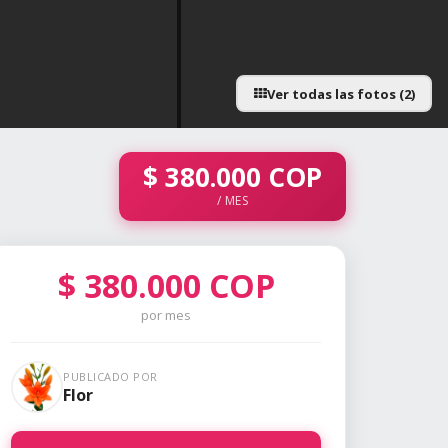
Ver todas las fotos (2)
$
380.000
COP
/ MES
$
380.000
COP
por mes
PUBLICADO POR
Flor