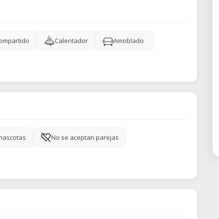
ompartido
Calentador
Amoblado
mascotas
No se aceptan parejas