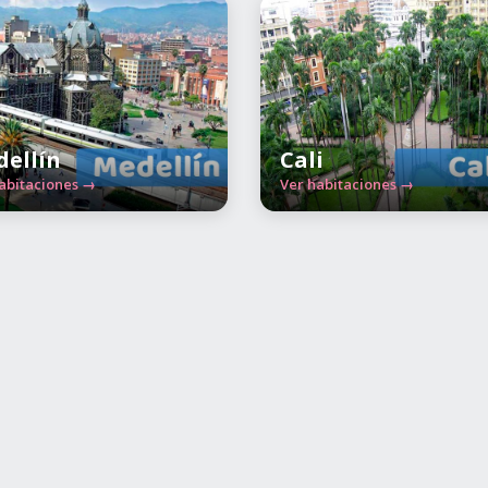
ellín
Cali
abitaciones →
Ver habitaciones →