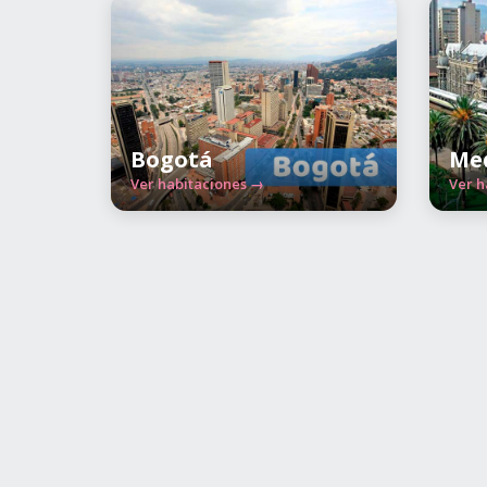
Bogotá
Med
Ver habitaciones →
Ver h