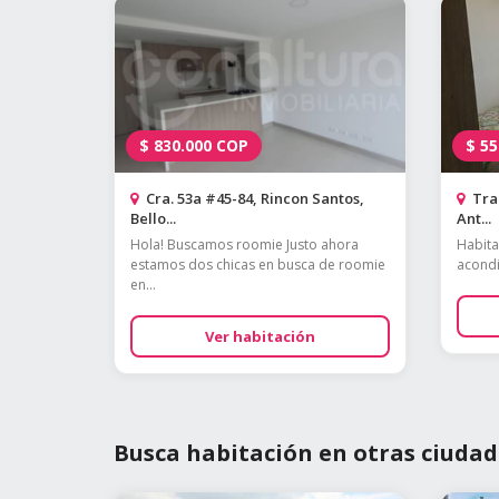
$
830.000
COP
$
55
Cra. 53a #45-84, Rincon Santos,
Tran
Bello...
Ant...
Hola! Buscamos roomie Justo ahora
Habita
estamos dos chicas en busca de roomie
acondic
en...
Ver habitación
Busca habitación en otras ciudad