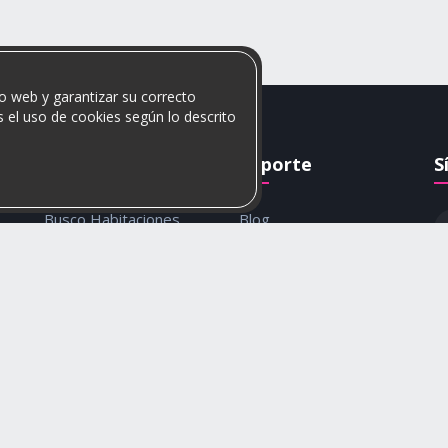
o web y garantizar su correcto
 el uso de cookies según lo descrito
Rumis
Soporte
S
Busco Habitaciones
Blog
Busco Compañero
Ayuda
c
Rumis Emprendedor
Contáctanos
Política de privacidad y
cookies
© 2026 Rumis. Todos los derechos reservados.