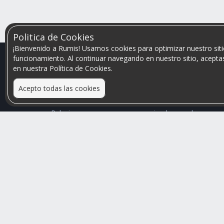
Politica de Cookies
¡Bienvenido a Rumis! Usamos cookies para optimizar nuestro siti
funcionamiento. Al continuar navegando en nuestro sitio, aceptas
en nuestra Política de Cookies.
Acepto todas las cookies
Relacionamos personas que arriendan con las que
buscan una habitación
Mayor visibilidad de tu inmueble, menores problemas
de convivencia