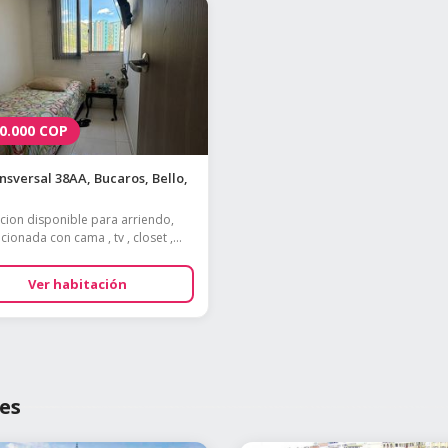
0.000
COP
sversal 38AA, Bucaros, Bello,
cion disponible para arriendo,
ionada con cama , tv , closet ,...
Ver habitación
es