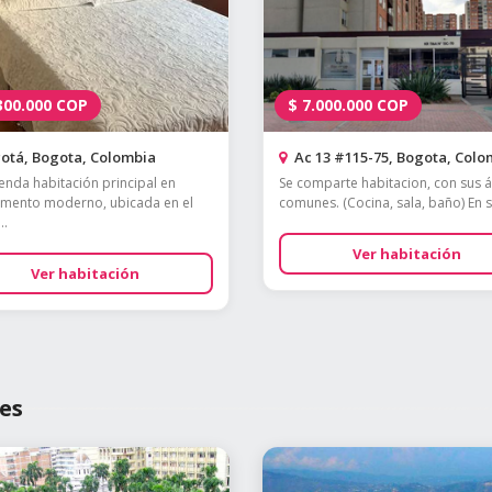
300.000
COP
$
7.000.000
COP
otá, Bogota, Colombia
Ac 13 #115-75, Bogota, Colo
ienda habitación principal en
Se comparte habitacion, con sus 
mento moderno, ubicada en el
comunes. (Cocina, sala, baño) En su
..
Ver habitación
Ver habitación
es