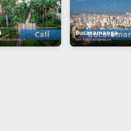
i
Bucaramanga
abitaciones →
Ver habitaciones →