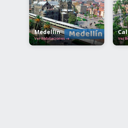
Medellín
Cal
Ver habitaciones →
Ver h