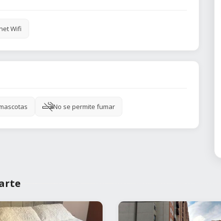
net Wifi
 mascotas
No se permite fumar
arte