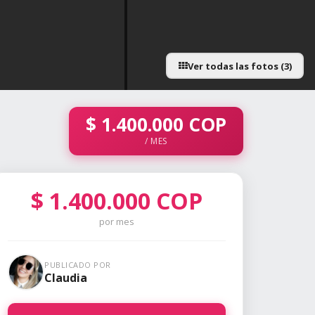
Ver todas las fotos (3)
$
1.400.000
COP
/ MES
$
1.400.000
COP
por mes
PUBLICADO POR
Claudia