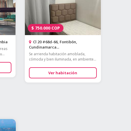
$
750.000
COP
mbia
Cl 20 #68d-66, Fontibón,
Cundinamarca...
áreas
...
Se arrienda habitación amoblada,
cómoda y bien iluminada, en ambiente...
Ver habitación