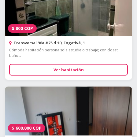
$
800
COP
Transversal 96a #75 d 10, Engativá, 1...
Cómoda habitación persona sola estudie o trabaje; con closet,
baño...
Ver habitación
$
600.000
COP