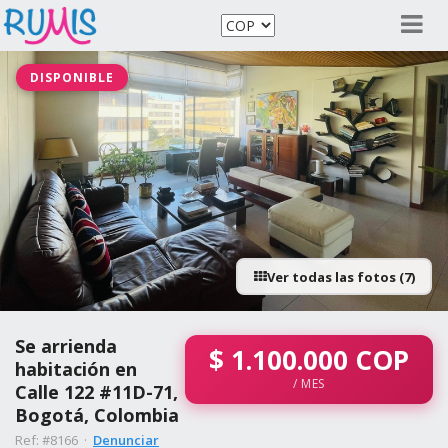
DISPONIBLE
Ver todas las fotos (7)
Se arrienda
$
1.100.000
COP
habitación en
/ MES
Calle 122 #11D-71,
Bogotá, Colombia
Ref: #8166 ·
Denunciar