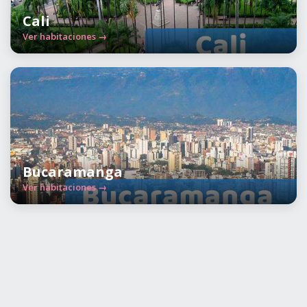
Cali
Ver habitaciones →
Bucaramanga
Ver habitaciones →