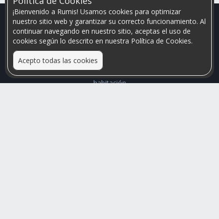
Politica de Cookies
¡Bienvenido a Rumis! Usamos cookies para optimizar
nuestro sitio web y garantizar su correcto funcionamiento. Al
continuar navegando en nuestro sitio, aceptas el uso de
cookies según lo descrito en nuestra Política de Cookies.
Acepto todas las cookies
Relacionamos personas que arriendan con las que buscan una
habitación
Mayor visibilidad de tu inmueble, menores problemas de
convivencia
Rumis
Busco Habitaciones
Busco Compañero
Rumis Emprendedor