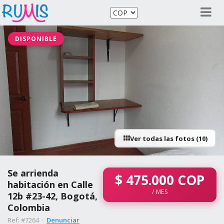
DISPONIBLE
Ver todas las fotos (10)
Se arrienda
$
475.000
COP
habitación en Calle
/ MES
12b #23-42, Bogotá,
Colombia
Ref: #7264 ·
Denunciar