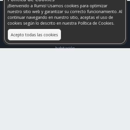
¡Bienvenido a Rumis! Usamos cookies para optimizar
nuestro sitio web y garantizar su correcto funcionamiento. Al
continuar navegando en nuestro sitio, aceptas el uso de
cookies según lo descrito en nuestra Política de Cookies.
Acepto todas las cookies
Relacionamos personas que arriendan con las que buscan una
habitación
Mayor visibilidad de tu inmueble, menores problemas de
convivencia
Rumis
Busco Habitaciones
Busco Compañero
Rumis Emprendedor