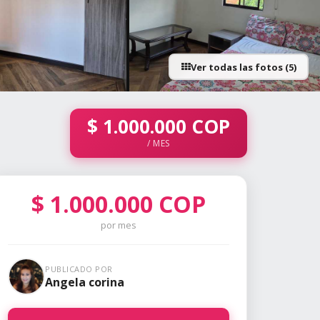
Ver todas las fotos (5)
$
1.000.000
COP
/ MES
$
1.000.000
COP
por mes
PUBLICADO POR
Angela corina