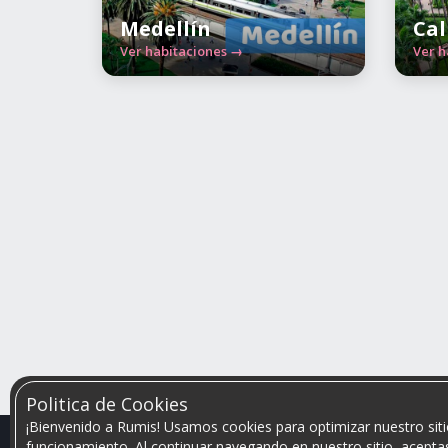
Medellín
Cal
Ver habitaciones →
Ver h
Politica de Cookies
¡Bienvenido a Rumis! Usamos cookies para optimizar nuestro siti
funcionamiento. Al continuar navegando en nuestro sitio, aceptas