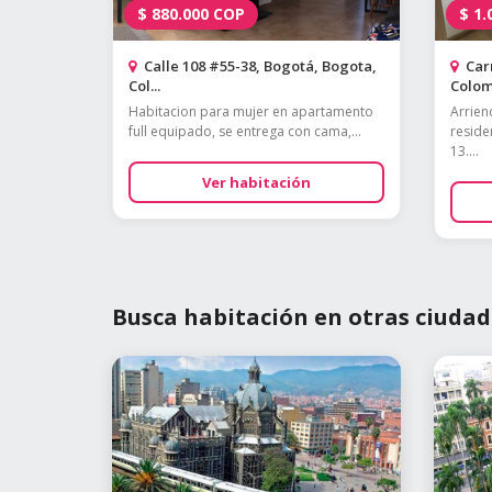
$
880.000
COP
$
1.
Calle 108 #55-38, Bogotá, Bogota,
Carr
Col...
Colom
Habitacion para mujer en apartamento
Arrien
full equipado, se entrega con cama,...
residen
13....
Ver habitación
Busca habitación en otras ciudad