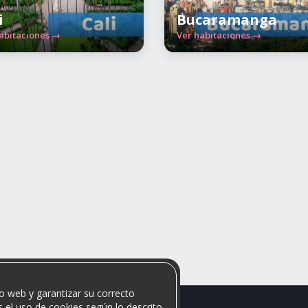
i
Bucaramanga
abitaciones →
Ver habitaciones →
o web y garantizar su correcto
 el uso de cookies según lo descrito