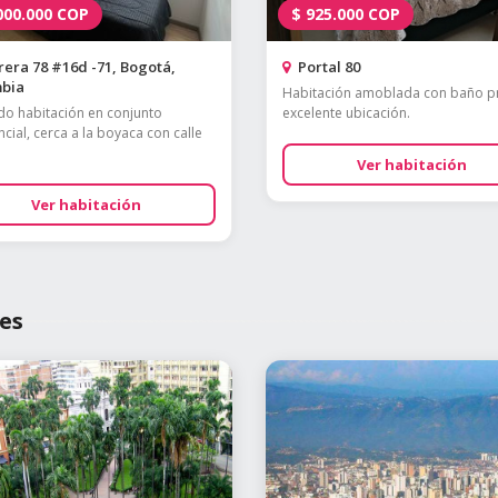
000.000
COP
$
925.000
COP
era 78 #16d -71, Bogotá,
Portal 80
bia
Habitación amoblada con baño p
do habitación en conjunto
excelente ubicación.
cial, cerca a la boyaca con calle
Ver habitación
Ver habitación
es