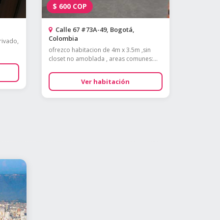
$
600
COP
Calle 67 #73A-49, Bogotá,
Colombia
rivado,
ofrezco habitacion de 4m x 3.5m ,sin
closet no amoblada , areas comunes:...
Ver habitación