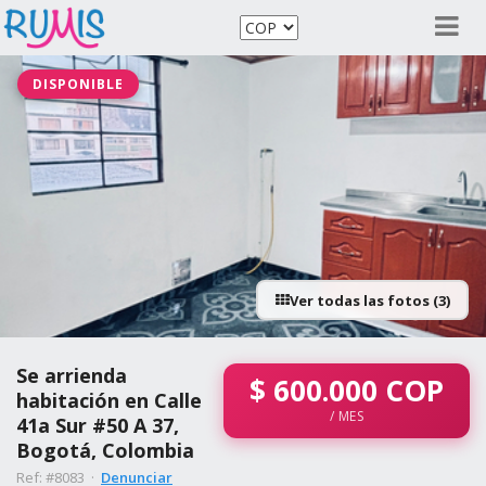
DISPONIBLE
Ver todas las fotos (3)
Se arrienda
$
600.000
COP
habitación en Calle
/ MES
41a Sur #50 A 37,
Bogotá, Colombia
Ref: #8083 ·
Denunciar