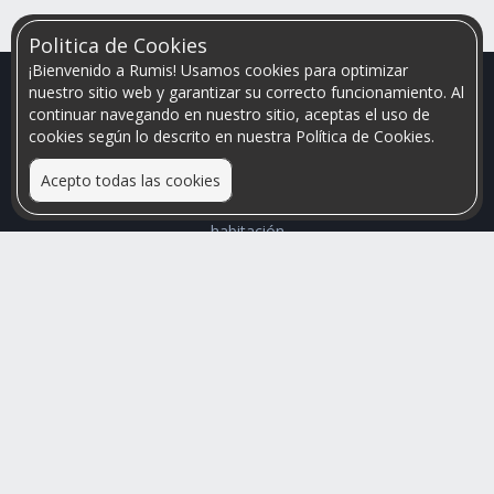
Politica de Cookies
¡Bienvenido a Rumis! Usamos cookies para optimizar
nuestro sitio web y garantizar su correcto funcionamiento. Al
continuar navegando en nuestro sitio, aceptas el uso de
cookies según lo descrito en nuestra Política de Cookies.
Acepto todas las cookies
Relacionamos personas que arriendan con las que buscan una
habitación
Mayor visibilidad de tu inmueble, menores problemas de
convivencia
Rumis
Busco Habitaciones
Busco Compañero
Rumis Emprendedor