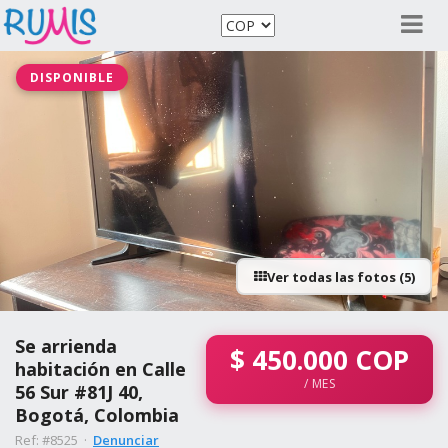
DISPONIBLE
Ver todas las fotos (5)
Se arrienda
$
450.000
COP
habitación en Calle
/ MES
56 Sur #81J 40,
Bogotá, Colombia
Ref: #8525 ·
Denunciar