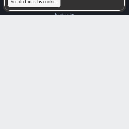
Acepto todas las cookies
Relacionamos personas que arriendan con las que buscan una
habitación
Mayor visibilidad de tu inmueble, menores problemas de
convivencia
Rumis
Busco Habitaciones
Busco Compañero
Rumis Emprendedor
Soporte
Blog
Ayuda