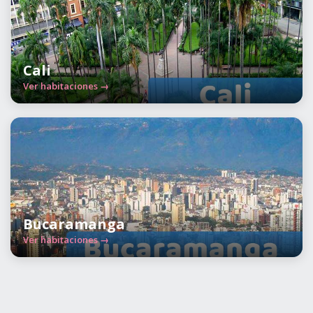
Cali
Ver habitaciones →
Bucaramanga
Ver habitaciones →