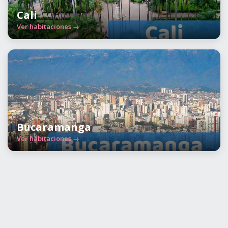
Cali
Ver habitaciones →
Bucaramanga
Ver habitaciones →