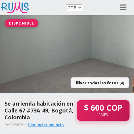
DISPONIBLE
Ver todas las fotos (4)
Se arrienda habitación en
$
600
COP
Calle 67 #73A-49, Bogotá,
/ MES
Colombia
Ref: #9675 ·
Denunciar anuncio