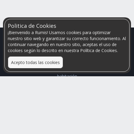
Politica de Cookies
¡Bienvenido a Rumis! Usamos cookies para optimizar
nuestro sitio web y garantizar su correcto funcionamiento. Al
continuar navegando en nuestro sitio, aceptas el uso de
cookies según lo descrito en nuestra Política de Cookies.
Acepto todas las cookies
Relacionamos personas que arriendan con las que buscan una
habitación
Mayor visibilidad de tu inmueble, menores problemas de
convivencia
Rumis
Busco Habitaciones
Busco Compañero