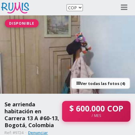
DISPONIBLE
Ver todas las fotos (4)
Se arrienda
$
600.000
COP
habitación en
/ MES
Carrera 13 A #60-13,
Bogotá, Colombia
Ref: #9724 ·
Denunciar