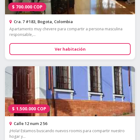
$
700.000
COP
Cra. 7 #183, Bogota, Colombia
Apartamento muy chevere para compartir a persona masculina
responsable,...
Ver habitación
$
1.500.000
COP
Calle 12 num 2 56
¡Hola! Estamos buscando nuevos roomis para compartir nuestro
hogar y...