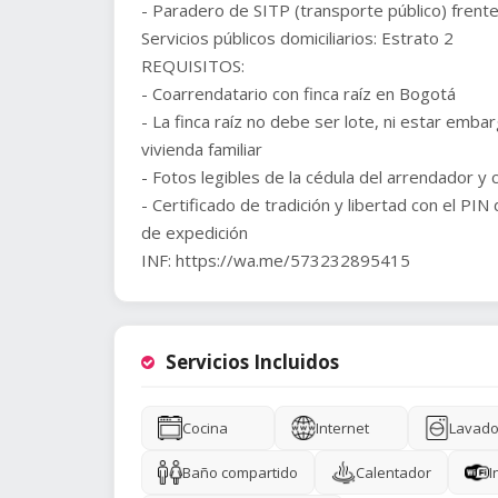
- Paradero de SITP (transporte público) frente
Servicios públicos domiciliarios: Estrato 2
REQUISITOS:
- Coarrendatario con finca raíz en Bogotá
- La finca raíz no debe ser lote, ni estar emba
vivienda familiar
- Fotos legibles de la cédula del arrendador y
- Certificado de tradición y libertad con el PIN 
de expedición
INF: https://wa.me/573232895415
Servicios Incluidos
Cocina
Internet
Lavado
Baño compartido
Calentador
I