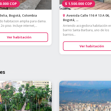
0.000
COP
$
1.500.000
COP
elia, Bogotá, Colombia
Avenida Calle 116 # 13 A 06,
Bogotá, ...
do habitacion amplia para dama.
2o piso. Incluye internet,...
Arriendo acogedora habitación en
barrio Santa Barbara, uno de los
barrios...
Ver habitación
Ver habitación
es