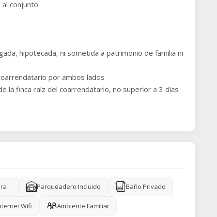
 al conjunto
rgada, hipotecada, ni sometida a patrimonio de familia ni
 coarrendatario por ambos lados
de la finca raíz del coarrendatario, no superior a 3 días
ra
Parqueadero Incluido
Baño Privado
nternet Wifi
Ambiente Familiar