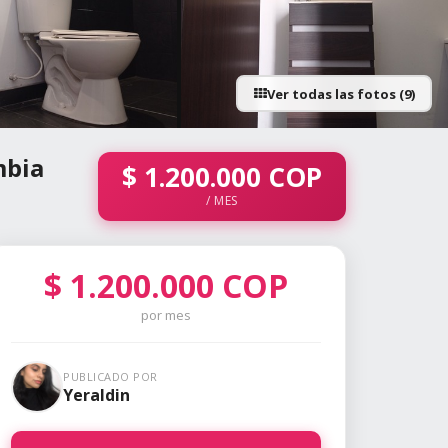
Ver todas las fotos (9)
+4 fotos
mbia
$
1.200.000
COP
/ MES
$
1.200.000
COP
por mes
PUBLICADO POR
Yeraldin