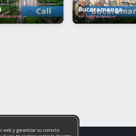
i
Bucaramanga
abitaciones →
Ver habitaciones →
o web y garantizar su correcto