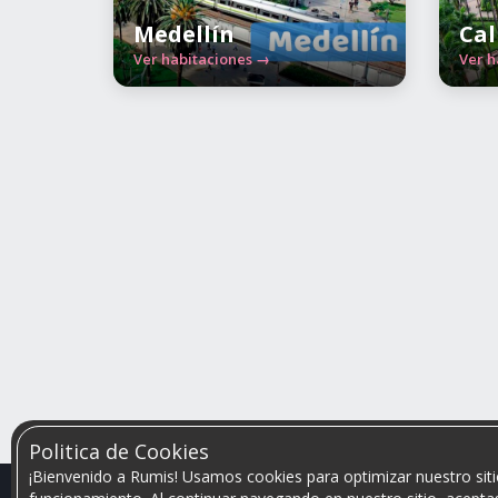
Medellín
Cal
Ver habitaciones →
Ver h
Politica de Cookies
¡Bienvenido a Rumis! Usamos cookies para optimizar nuestro siti