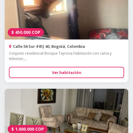
$
450.000
COP
Calle 56 Sur #81J 40, Bogotá, Colombia
Conjunto residencial Bosque Tayrona Habitación con cama y
televisor,...
Ver habitación
$
1.000.000
COP