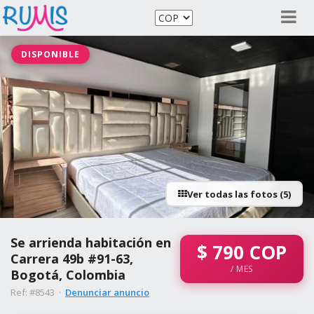
DISPONIBLE
Ver todas las fotos (5)
Se arrienda habitación en
$
790
COP
Carrera 49b #91-63,
/ MES
Bogotá, Colombia
Ref: #8543 ·
Denunciar anuncio