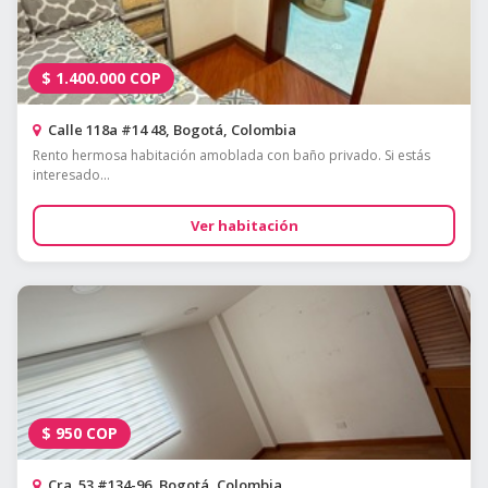
$
1.400.000
COP
Calle 118a #14 48, Bogotá, Colombia
Rento hermosa habitación amoblada con baño privado. Si estás
interesado...
Ver habitación
$
950
COP
Cra. 53 #134-96, Bogotá, Colombia