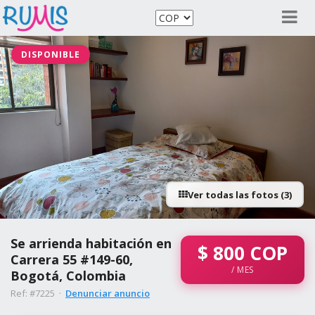
DISPONIBLE
Ver todas las fotos (3)
Se arrienda habitación en
$
800
COP
Carrera 55 #149-60,
/ MES
Bogotá, Colombia
Ref: #7225 ·
Denunciar anuncio