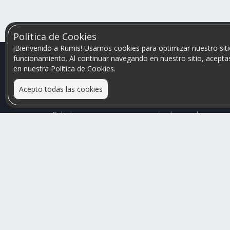
Politica de Cookies
¡Bienvenido a Rumis! Usamos cookies para optimizar nuestro siti
funcionamiento. Al continuar navegando en nuestro sitio, aceptas
en nuestra Política de Cookies.
Acepto todas las cookies
Relacionamos personas que arriendan con las que
buscan una habitación
Mayor visibilidad de tu inmueble, menores problemas
de convivencia