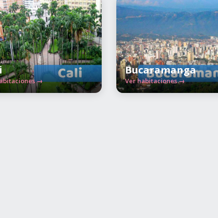
i
Bucaramanga
abitaciones →
Ver habitaciones →