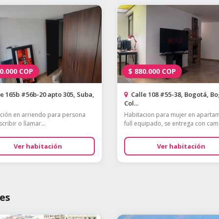
0.000
COP
$
880.000
COP
e 165b #56b-20 apto 305, Suba,
Calle 108 #55-38, Bogotá, Bo
Col...
ción en arriendo para persona
Habitacion para mujer en aparta
scribir o llamar...
full equipado, se entrega con cama
Ver habitación
Ver habitación
es