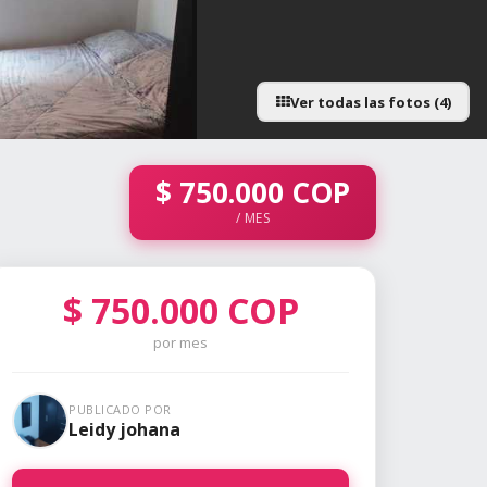
Ver todas las fotos (4)
$
750.000
COP
/ MES
$
750.000
COP
por mes
PUBLICADO POR
Leidy johana