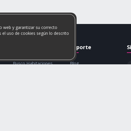
o web y garantizar su correcto
 el uso de cookies según lo descrito
Rumis
Soporte
S
Busco Habitaciones
Blog
Busco Compañero
Ayuda
c
Rumis Emprendedor
Contáctanos
Política de privacidad y
cookies
© 2026 Rumis. Todos los derechos reservados.