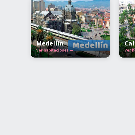
Medellín
Cal
Ver habitaciones →
Ver h