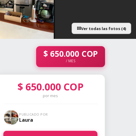
Ver todas las fotos (4)
$
650.000
COP
/ MES
$
650.000
COP
por mes
PUBLICADO POR
Laura