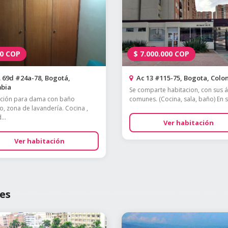
0
COP
$
7.000.000
COP
 69d #24a-78, Bogotá,
Ac 13 #115-75, Bogota, Colo
bia
Se comparte habitacion, con sus 
ción para dama con baño
comunes. (Cocina, sala, baño) En su
o, zona de lavandería. Cocina ,
...
Ver habitación
Ver habitación
es