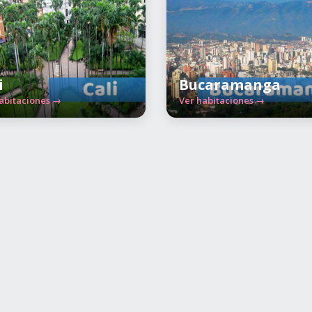
i
Bucaramanga
abitaciones →
Ver habitaciones →