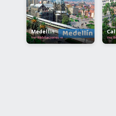
Medellín
Cal
Ver habitaciones →
Ver h