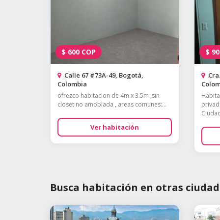
$
600
COP
$
90
Calle 67 #73A-49, Bogotá,
Cra.
Colombia
Colom
ofrezco habitacion de 4m x 3.5m ,sin
Habita
closet no amoblada , areas comunes:...
privad
Ciudad
Ver habitación
Busca habitación en otras ciudad