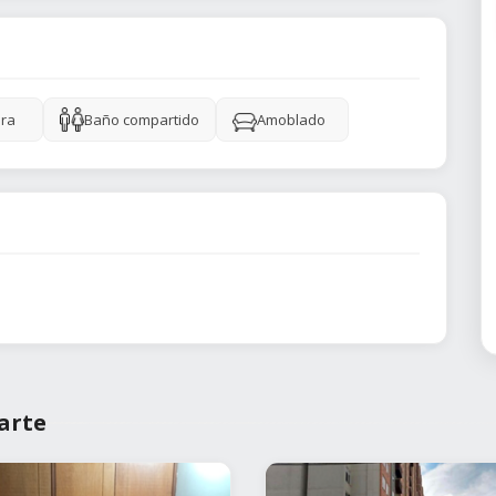
ra
Baño compartido
Amoblado
arte