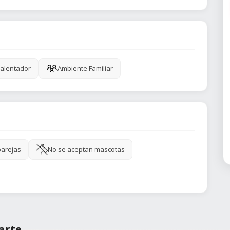
alentador
Ambiente Familiar
parejas
No se aceptan mascotas
arte