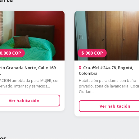
0.000
COP
$
900
COP
io Granada Norte, Calle 169
Cra. 69d #24a-78, Bogotá,
.
Colombia
ACION amoblada para MUJER, con
Habitación para dama con baño
ivado, internet y servicios...
privado, zona de lavandería. Cocin
Ciudad...
Ver habitación
Ver habitación
es