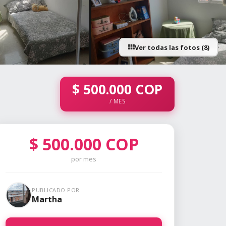
Ver todas las fotos (8)
+3 fotos
$
500.000
COP
/ MES
$
500.000
COP
por mes
PUBLICADO POR
Martha