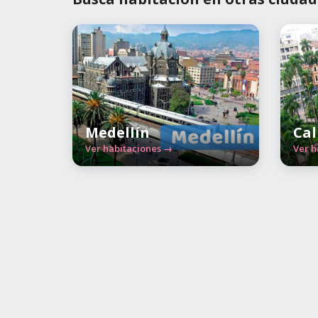
Medellín
Cal
Ver habitaciones →
Ver h