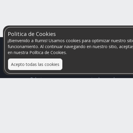
Politica de Cookies
¡Bienvenido a Rumis! Usamos cookies para optimizar nuestro siti
funcionamiento. Al continuar navegando en nuestro sitio, aceptas
en nuestra Política de Cookies.
Acepto todas las cookies
Relacionamos personas que arriendan con las que
buscan una habitación
Mayor visibilidad de tu inmueble, menores problemas
de convivencia