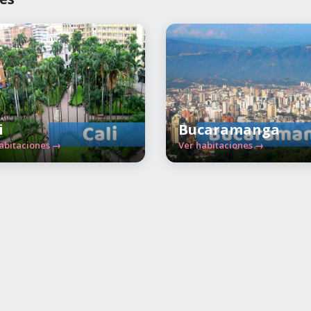
i
Bucaramanga
abitaciones →
Ver habitaciones →