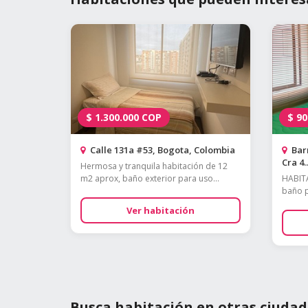
$
1.300.000
COP
$
90
Calle 131a #53, Bogota, Colombia
Barr
Cra 4..
Hermosa y tranquila habitación de 12
m2 aprox, baño exterior para uso...
HABIT
baño pr
Ver habitación
Busca habitación en otras ciudad