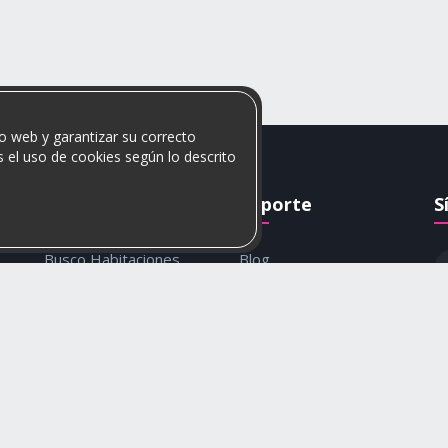
o web y garantizar su correcto
 el uso de cookies según lo descrito
Rumis
Soporte
S
Busco Habitaciones
Blog
Busco Compañero
Ayuda
c
Rumis Emprendedor
Contáctanos
Política de privacidad y
cookies