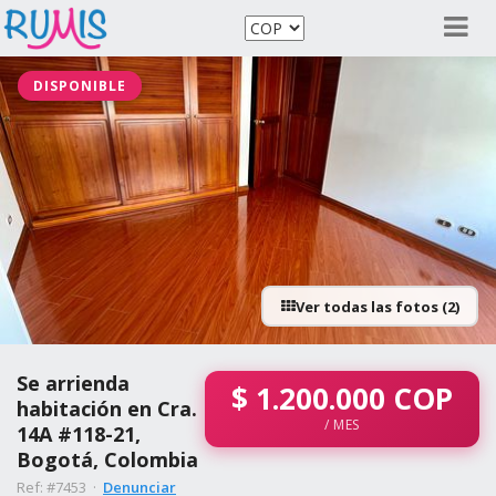
DISPONIBLE
Ver todas las fotos (2)
Se arrienda
$
1.200.000
COP
habitación en Cra.
/ MES
14A #118-21,
Bogotá, Colombia
Ref: #7453 ·
Denunciar