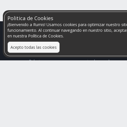
Politica de Cookies
¡Bienvenido a Rumis! Usamos cookies para optimizar nuestro siti
funcionamiento. Al continuar navegando en nuestro sitio, aceptas
en nuestra Política de Cookies.
Acepto todas las cookies
Relacionamos personas que arriendan con las que
buscan una habitación
Mayor visibilidad de tu inmueble, menores problemas
de convivencia