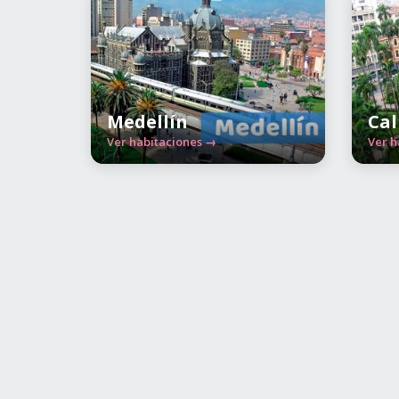
Medellín
Cal
Ver habitaciones →
Ver h