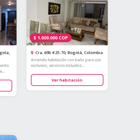
$
1.000.000
COP
gota,
Cra. 69b #25-70, Bogotá, Colombia
Arriendo habitación con baño para uso
mento
exclusivo, servicios incluidos....
,...
Ver habitación