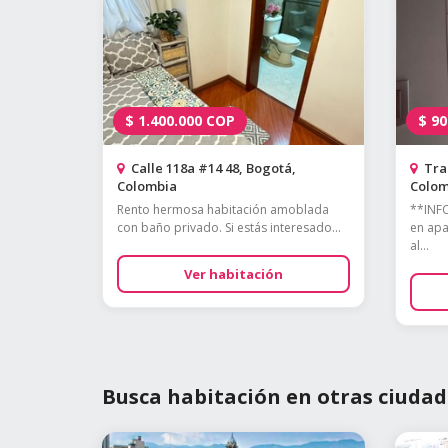
$
1.400.000
COP
$
90
Calle 118a #14 48, Bogotá,
Tran
Colombia
Colom
Rento hermosa habitación amoblada
**INF
con baño privado. Si estás interesado...
en apa
al...
Ver habitación
Busca habitación en otras ciudad