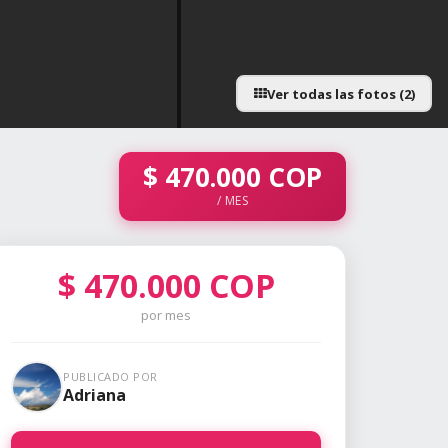
Ver todas las fotos (2)
a
$
470.000
COP
/ MES
$
470.000
COP
por mes
PUBLICADO POR
Adriana