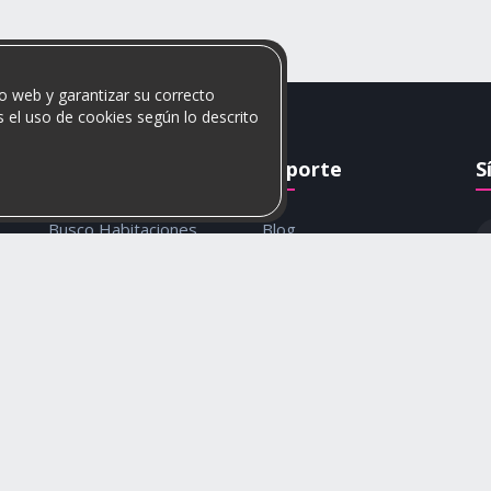
o web y garantizar su correcto
 el uso de cookies según lo descrito
Rumis
Soporte
S
Busco Habitaciones
Blog
Busco Compañero
Ayuda
c
Rumis Emprendedor
Contáctanos
Política de privacidad y
cookies
© 2026 Rumis. Todos los derechos reservados.