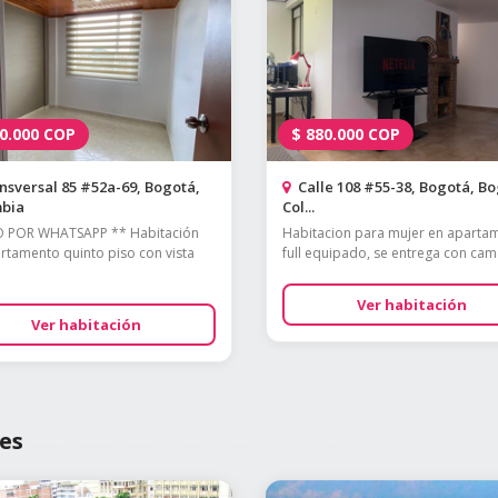
0.000
COP
$
880.000
COP
sversal 85 #52a-69, Bogotá,
Calle 108 #55-38, Bogotá, Bo
bia
Col...
O POR WHATSAPP ** Habitación
Habitacion para mujer en aparta
rtamento quinto piso con vista
full equipado, se entrega con cama
Ver habitación
Ver habitación
es