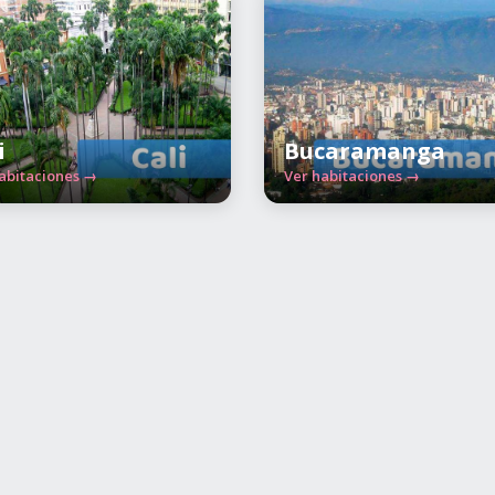
i
Bucaramanga
abitaciones →
Ver habitaciones →