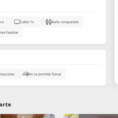
ra
Cable Tv
Baño compartido
nte Familiar
 mascotas
No se permite fumar
arte