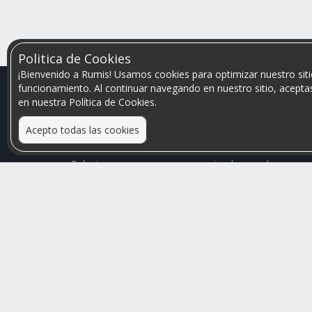
Politica de Cookies
¡Bienvenido a Rumis! Usamos cookies para optimizar nuestro siti
funcionamiento. Al continuar navegando en nuestro sitio, aceptas
en nuestra Política de Cookies.
Acepto todas las cookies
Relacionamos personas que arriendan con las que
buscan una habitación
Mayor visibilidad de tu inmueble, menores problemas
de convivencia