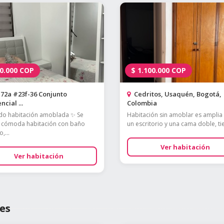
0.000
COP
$
1.100.000
COP
72a #23f-36 Conjunto
Cedritos, Usaquén, Bogotá,
ncial ...
Colombia
do habitación amoblada ✨ Se
Habitación sin amoblar es amplia
 cómoda habitación con baño
un escritorio y una cama doble, tie
,...
Ver habitación
Ver habitación
es