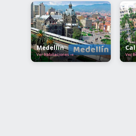
Medellín
Cal
Ver habitaciones →
Ver h