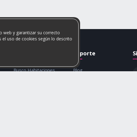
o web y garantizar su correcto
 el uso de cookies según lo descrito
Rumis
Soporte
S
Busco Habitaciones
Blog
Busco Compañero
Ayuda
c
Rumis Emprendedor
Contáctanos
Política de privacidad y
cookies
© 2026 Rumis. Todos los derechos reservados.