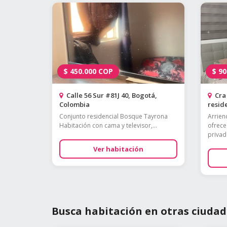
$
450.000
COP
$
90
Calle 56 Sur #81J 40, Bogotá,
Cra 
Colombia
reside
Conjunto residencial Bosque Tayrona
Arrien
Habitación con cama y televisor,...
ofrece
privado
Ver habitación
Busca habitación en otras ciudad