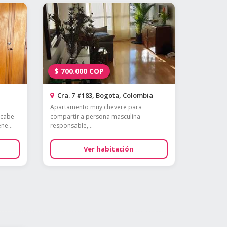
$
700.000
COP
Cra. 7 #183, Bogota, Colombia
Apartamento muy chevere para
 cabe
compartir a persona masculina
ne...
responsable,...
Ver habitación