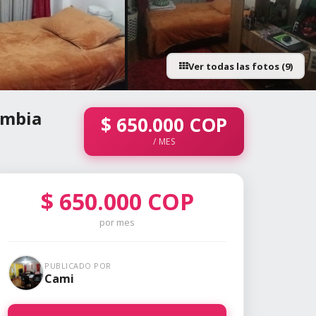
Ver todas las fotos (9)
+4 fotos
ombia
$
650.000
COP
/ MES
$
650.000
COP
por mes
PUBLICADO POR
Cami