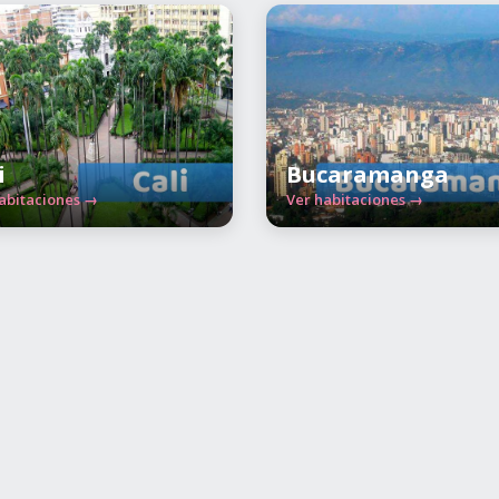
i
Bucaramanga
abitaciones →
Ver habitaciones →