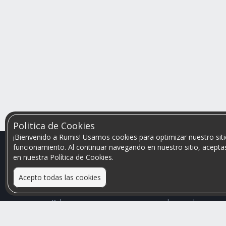
Politica de Cookies
¡Bienvenido a Rumis! Usamos cookies para optimizar nuestro siti
funcionamiento. Al continuar navegando en nuestro sitio, aceptas
en nuestra Política de Cookies.
Acepto todas las cookies
Relacionamos personas que arriendan con las que
buscan una habitación
Mayor visibilidad de tu inmueble, menores problemas