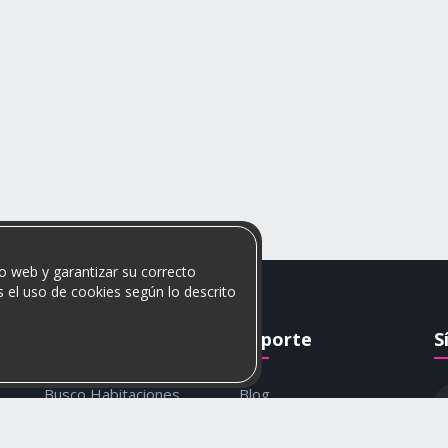
o web y garantizar su correcto
 el uso de cookies según lo descrito
Rumis
Soporte
S
Busco Habitaciones
Blog
Busco Compañero
Ayuda