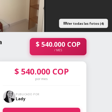
Ver todas las fotos (4)
a
$
540.000
COP
/ MES
$
540.000
COP
por mes
PUBLICADO POR
Lady