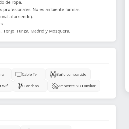
ado de ropa.
 profesionales. No es ambiente familiar.
nal al arriendo).
s.
a, Tenjo, Funza, Madrid y Mosquera.
ora
Cable Tv
Baño compartido
t Wifi
Canchas
Ambiente NO Familiar