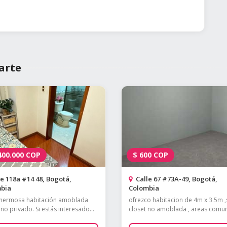
arte
400.000
COP
$
600
COP
e 118a #14 48, Bogotá,
Calle 67 #73A-49, Bogotá,
bia
Colombia
 hermosa habitación amoblada
ofrezco habitacion de 4m x 3.5m ,
ño privado. Si estás interesado...
closet no amoblada , areas comune