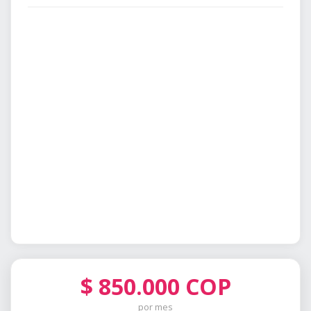
$
850.000
COP
por mes