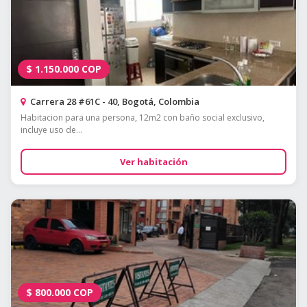
$
1.150.000
COP
Carrera 28 #61C - 40, Bogotá, Colombia
Habitacion para una persona, 12m2 con baño social exclusivo,
incluye uso de...
Ver habitación
$
800.000
COP