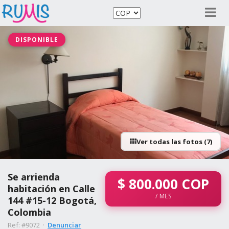
DISPONIBLE
Ver todas las fotos (7)
Se arrienda
$
800.000
COP
habitación en Calle
/ MES
144 #15-12 Bogotá,
Colombia
Ref: #9072 ·
Denunciar