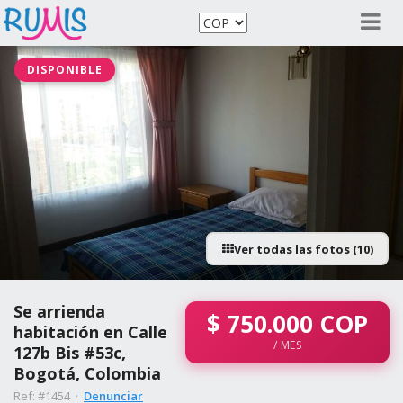
DISPONIBLE
Ver todas las fotos (10)
Se arrienda
$
750.000
COP
habitación en Calle
/ MES
127b Bis #53c,
Bogotá, Colombia
Ref: #1454 ·
Denunciar