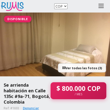
DISPONIBLE
Ver todas las fotos (3)
Se arrienda
$
800.000
COP
habitación en Calle
/ MES
135c #9a-71, Bogotá,
Colombia
Ref: #1693 ·
Denunciar