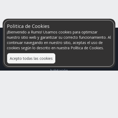
Politica de Cookies
¡Bienvenido a Rumis! Usamos cookies para optimizar
nuestro sitio web y garantizar su correcto funcionamiento. Al
continuar navegando en nuestro sitio, aceptas el uso de
cookies según lo descrito en nuestra Política de Cookies.
Acepto todas las cookies
Relacionamos personas que arriendan con las que buscan una
habitación
Mayor visibilidad de tu inmueble, menores problemas de
convivencia
Rumis
Busco Habitaciones