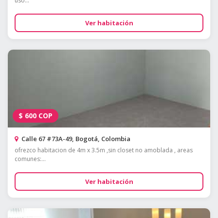
uso...
Ver habitación
$
600
COP
Calle 67 #73A-49, Bogotá, Colombia
ofrezco habitacion de 4m x 3.5m ,sin closet no amoblada , areas
comunes:...
Ver habitación