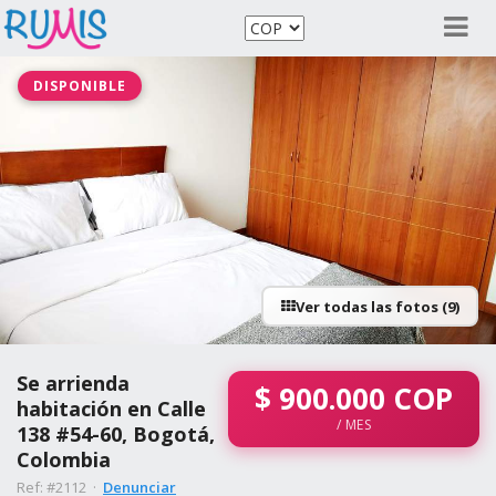
DISPONIBLE
Ver todas las fotos (9)
Se arrienda
$
900.000
COP
habitación en Calle
/ MES
138 #54-60, Bogotá,
Colombia
Ref: #2112 ·
Denunciar