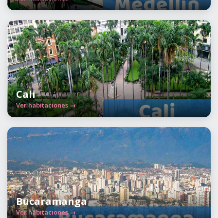
Cali
Ver habitaciones →
Bucaramanga
Ver habitaciones →