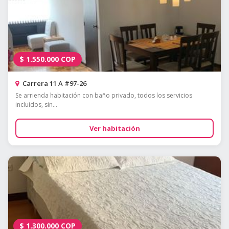
$
1.550.000
COP
Carrera 11 A #97-26
Se arrienda habitación con baño privado, todos los servicios
incluidos, sin...
Ver habitación
$
1.300.000
COP