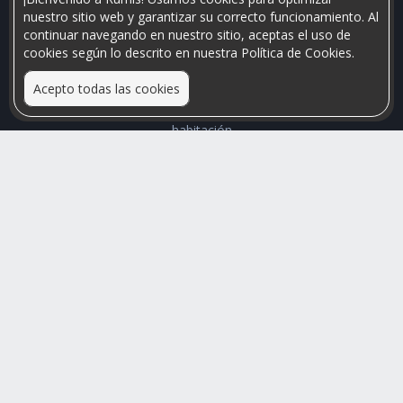
nuestro sitio web y garantizar su correcto funcionamiento. Al
continuar navegando en nuestro sitio, aceptas el uso de
cookies según lo descrito en nuestra Política de Cookies.
Acepto todas las cookies
Relacionamos personas que arriendan con las que buscan una
habitación
Mayor visibilidad de tu inmueble, menores problemas de
convivencia
Rumis
Busco Habitaciones
Busco Compañero
Rumis Emprendedor
Soporte