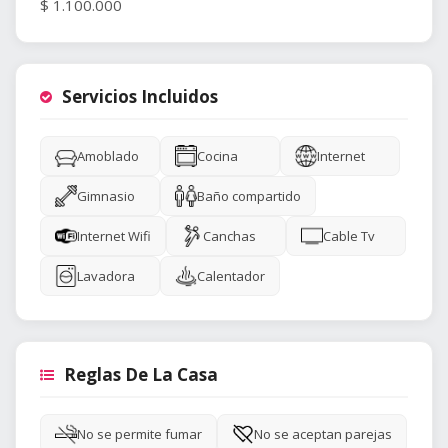
$ 1.100.000
Servicios Incluidos
Amoblado
Cocina
Internet
Gimnasio
Baño compartido
Internet Wifi
Canchas
Cable Tv
Lavadora
Calentador
Reglas De La Casa
No se permite fumar
No se aceptan parejas