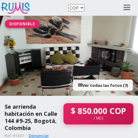
DISPONIBLE
Ver todas las fotos (7)
Se arrienda
$
850.000
COP
habitación en Calle
/ MES
144 #9-25, Bogotá,
Colombia
Ref: #1637 ·
Denunciar