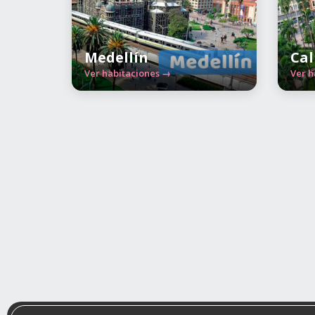
Medellín
Cal
Ver habitaciones →
Ver h