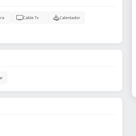
ra
Cable Tv
Calentador
ar