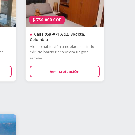
$
750.000
COP
Calle 95a #71 A 92, Bogotá,
Colombia
Alquilo habitación amoblada en lindo
na
edificio barrio Pontevedra Bogota
cerca...
Ver habitación