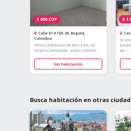
$
600
COP
$
1.
Calle 67 #73A-49, Bogotá,
Carr
Colombia
Se arr
ofrezco habitacion de 4m x 3.5m ,sin
privad
closet no amoblada , areas comunes:...
sin...
Ver habitación
Busca habitación en otras ciudad