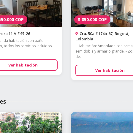
550.000
COP
$
850.000
COP
era 11 A #97-26
Cra. 50a #174b-67, Bogotá,
Colombia
ienda habitación con baño
o, todos los servicios incluidos,
- Habitación: Amoblada con cama
semidoble y armario grande. - Zo
de...
Ver habitación
Ver habitación
es