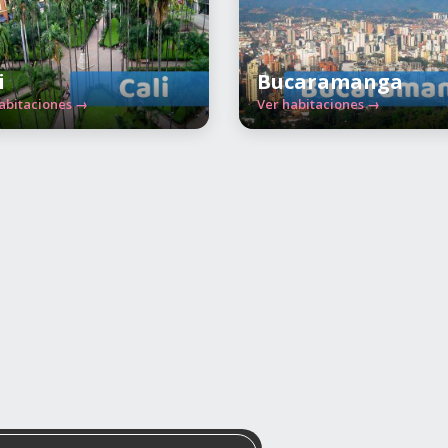
i
Bucaramanga
abitaciones →
Ver habitaciones →