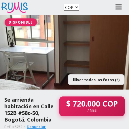
DISPONIBLE
Ver todas las fotos (5)
Se arrienda
$
720.000
COP
habitación en Calle
/ MES
152B #58c-50,
Bogotá, Colombia
Ref: #6752 ·
Denunciar