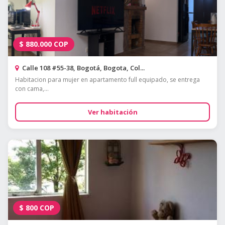
$
880.000
COP
Calle 108 #55-38, Bogotá, Bogota, Col...
Habitacion para mujer en apartamento full equipado, se entrega
con cama,...
Ver habitación
$
800
COP