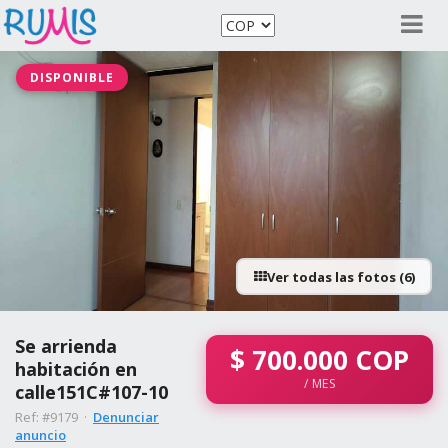
DISPONIBLE
Ver todas las fotos (6)
Se arrienda
$
700.000
COP
habitación en
/ MES
calle151C#107-10
Ref: #9179 ·
Denunciar
anuncio