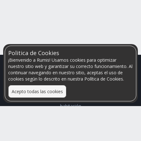
Politica de Cookies
¡Bienvenido a Rumis! Usamos cookies para optimizar
nuestro sitio web y garantizar su correcto funcionamiento. Al
continuar navegando en nuestro sitio, aceptas el uso de
cookies según lo descrito en nuestra Política de Cookies.
Acepto todas las cookies
Relacionamos personas que arriendan con las que buscan una
habitación
Mayor visibilidad de tu inmueble, menores problemas de
convivencia
Rumis