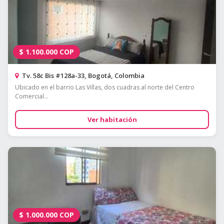
$
1.100.000
COP
Tv. 58c Bis #128a-33, Bogotá, Colombia
Ubicado en el barrio Las Villas, dos cuadras al norte del Centro
Comercial...
Ver habitación
$
1.000.000
COP