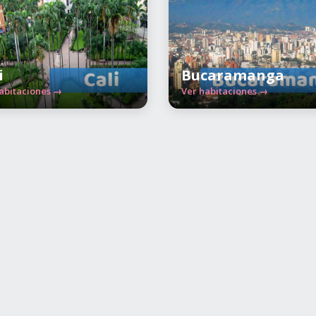
i
Bucaramanga
abitaciones →
Ver habitaciones →