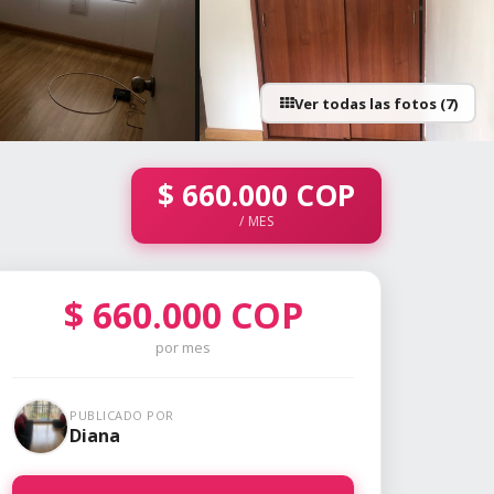
Ver todas las fotos (7)
+2 fotos
$
660.000
COP
/ MES
$
660.000
COP
por mes
PUBLICADO POR
Diana