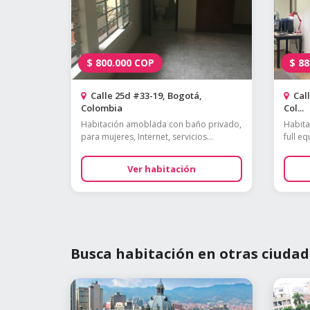
$
800.000
COP
$
88
Calle 25d #33-19, Bogotá,
Call
Colombia
Col...
Habitación amoblada con baño privado,
Habita
para mujeres, Internet, servicios...
full e
Ver habitación
Busca habitación en otras ciudad