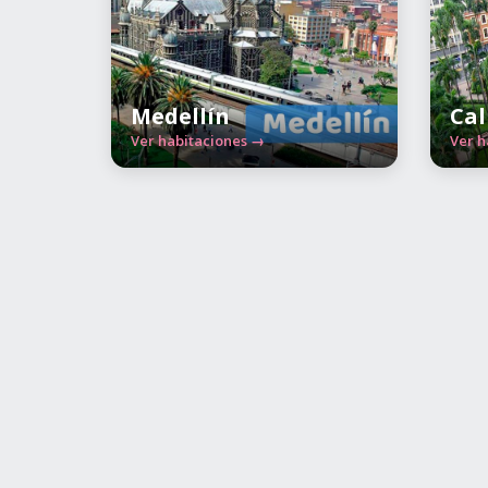
Medellín
Cal
Ver habitaciones →
Ver h