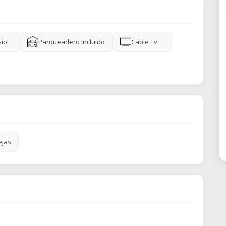
io
Parqueadero Incluido
Cable Tv
ejas