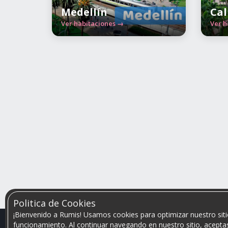
Medellín
Cal
Ver habitaciones →
Ver h
Politica de Cookies
¡Bienvenido a Rumis! Usamos cookies para optimizar nuestro siti
funcionamiento. Al continuar navegando en nuestro sitio, aceptas