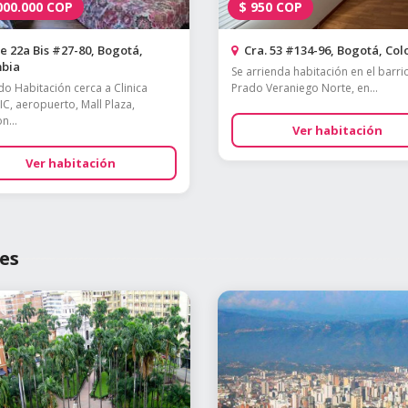
000.000
COP
$
950
COP
e 22a Bis #27-80, Bogotá,
Cra. 53 #134-96, Bogotá, Co
bia
Se arrienda habitación en el barri
do Habitación cerca a Clinica
Prado Veraniego Norte, en...
C, aeropuerto, Mall Plaza,
n...
Ver habitación
Ver habitación
es