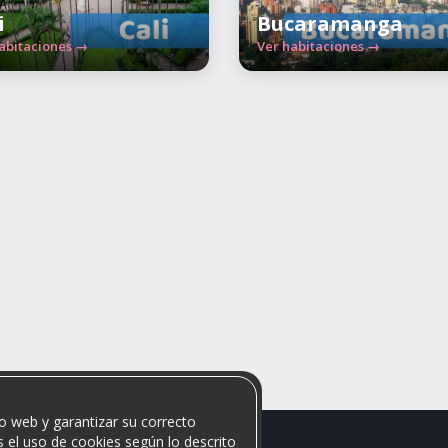
i
Bucaramanga
abitaciones →
Ver habitaciones →
o web y garantizar su correcto
 el uso de cookies según lo descrito