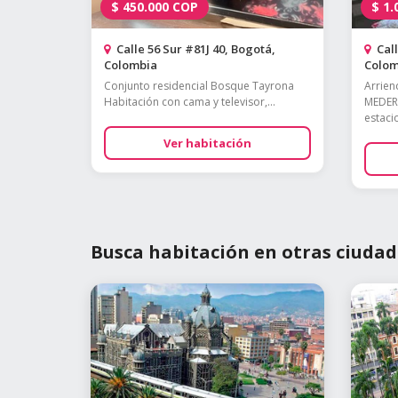
$
450.000
COP
$
1.
Calle 56 Sur #81J 40, Bogotá,
Call
Colombia
Colom
Conjunto residencial Bosque Tayrona
Arrien
Habitación con cama y televisor,...
MEDERI
estacio
Ver habitación
Busca habitación en otras ciudad