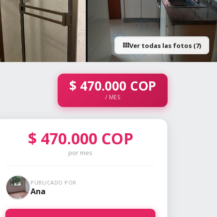
Ver todas las fotos (7)
+2 fotos
$
470.000
COP
/ MES
$
470.000
COP
por mes
PUBLICADO POR
Ana