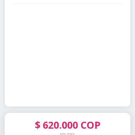
$
620.000
COP
por mes