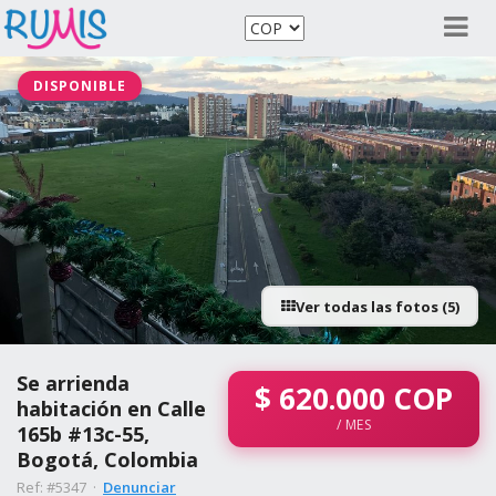
DISPONIBLE
Ver todas las fotos (5)
Se arrienda
$
620.000
COP
habitación en Calle
/ MES
165b #13c-55,
Bogotá, Colombia
Ref: #5347 ·
Denunciar