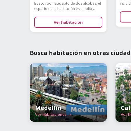
Busco roomate, apto de dos alcobas, el
inclui
espacio de la habitación es amplio,...
Ver habitación
Busca habitación en otras ciudad
Medellín
Cal
Ver habitaciones →
Ver h