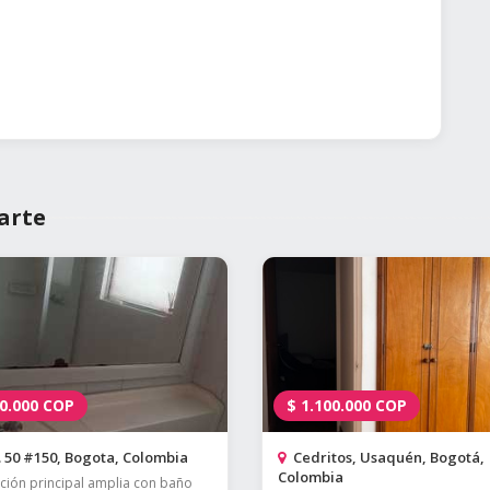
arte
0.000
COP
$
1.100.000
COP
 50 #150, Bogota, Colombia
Cedritos, Usaquén, Bogotá,
Colombia
ción principal amplia con baño