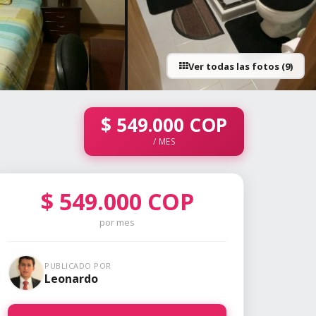
Ver todas las fotos (9)
+4 fotos
$
549.000
COP
/ MES
$
549.000
COP
por mes
PUBLICADO POR
Leonardo