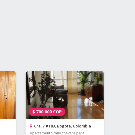
$
700.000
COP
Cra. 7 #183, Bogota, Colombia
Apartamento muy chevere para