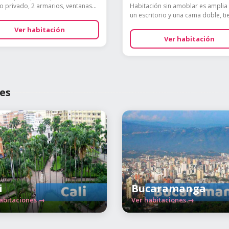
do privado, 2 armarios, ventanas...
Habitación sin amoblar es amplia
un escritorio y una cama doble, tie
Ver habitación
Ver habitación
es
i
Bucaramanga
abitaciones →
Ver habitaciones →