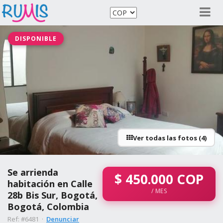
DISPONIBLE
Ver todas las fotos (4)
Se arrienda
$
450.000
COP
habitación en Calle
/ MES
28b Bis Sur, Bogotá,
Bogotá, Colombia
Ref: #6481 ·
Denunciar