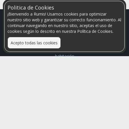
Politica de Cookies
¡Bienvenido a Rumis! Usamos cookies para optimizar
nuestro sitio web y garantizar su correcto funcionamiento. Al
continuar navegando en nuestro sitio, aceptas el uso de
cookies según lo descrito en nuestra Política de Cookies.
Acepto todas las cookies
Relacionamos personas que arriendan con las que buscan una
habitación
Mayor visibilidad de tu inmueble, menores problemas de
convivencia
Rumis
Busco Habitaciones
Busco Compañero
Rumis Emprendedor