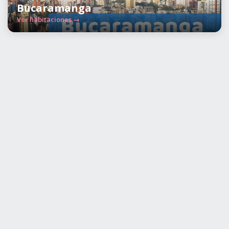
Bucaramanga
Ver habitaciones →