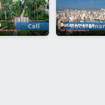
i
Bucaramanga
abitaciones →
Ver habitaciones →