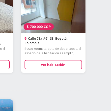
$
700.000
COP
Calle 78a #61-33, Bogotá,
Colombia
n
n el
Busco roomate, apto de dos alcobas, el
espacio de la habitación es amplio,...
Ver habitación