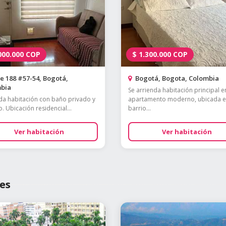
000.000
COP
$
1.300.000
COP
e 188 #57-54, Bogotá,
Bogotá, Bogota, Colombia
bia
Se arrienda habitación principal e
 habitación con baño privado y
apartamento moderno, ubicada e
. Ubicación residencial...
barrio...
Ver habitación
Ver habitación
es