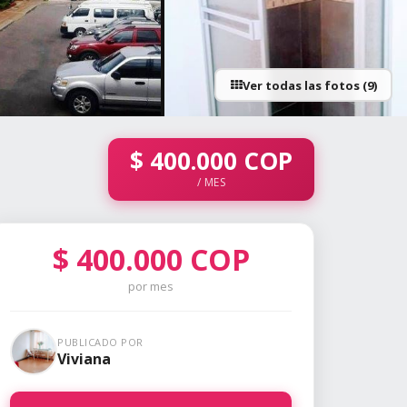
Ver todas las fotos (9)
+4 fotos
$
400.000
COP
/ MES
$
400.000
COP
por mes
PUBLICADO POR
Viviana