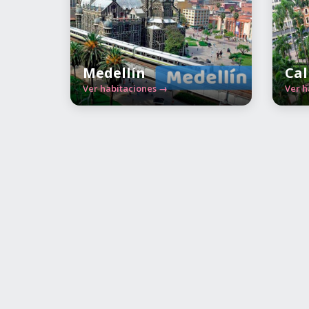
Medellín
Cal
Ver habitaciones →
Ver h