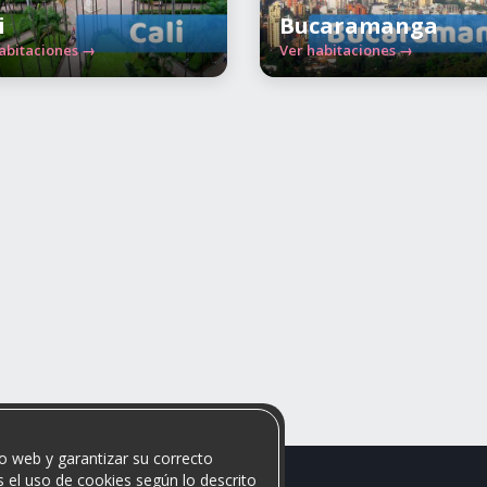
i
Bucaramanga
abitaciones →
Ver habitaciones →
o web y garantizar su correcto
 el uso de cookies según lo descrito