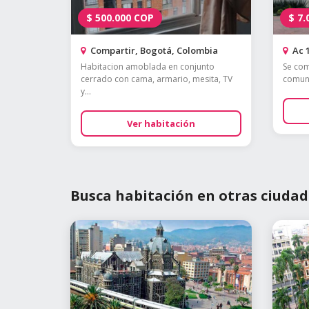
$
500.000
COP
$
7.
Compartir, Bogotá, Colombia
Ac 1
Habitacion amoblada en conjunto
Se com
cerrado con cama, armario, mesita, TV
comune
y...
Ver habitación
Busca habitación en otras ciudad