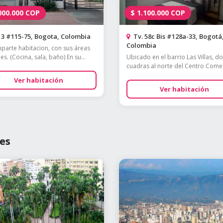
000.000
COP
$
1.100.000
COP
3 #115-75, Bogota, Colombia
Tv. 58c Bis #128a-33, Bogotá
Colombia
parte habitacion, con sus áreas
s. (Cocina, sala, baño) En su...
Ubicado en el barrio Las Villas, d
cuadras al norte del Centro Comerc
Ver habitación
Ver habitación
es