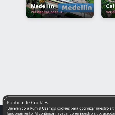
Medellín
Cal
Ver habitaciones →
Ver h
Politica de Cookies
¡Bienvenido a Rumis! Usamos cookies para optimizar nuestro siti
funcionamiento. Al continuar navegando en nuestro sitio, aceptas