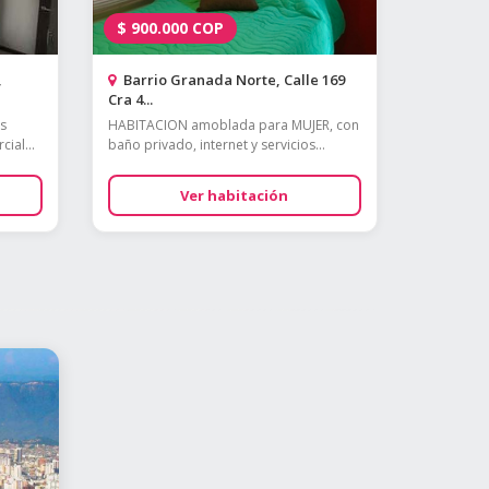
$
900.000
COP
,
Barrio Granada Norte, Calle 169
Cra 4...
os
HABITACION amoblada para MUJER, con
ial...
baño privado, internet y servicios...
Ver habitación