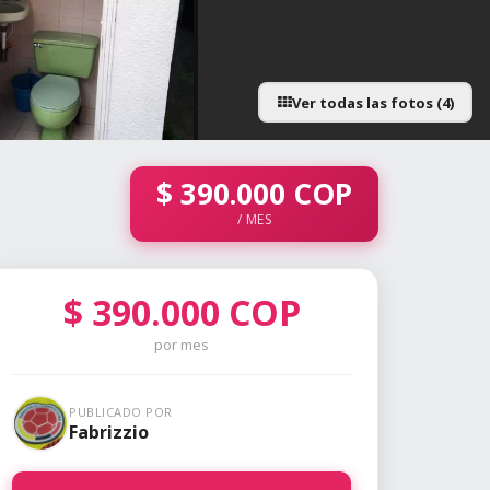
Ver todas las fotos (4)
$
390.000
COP
/ MES
$
390.000
COP
por mes
PUBLICADO POR
Fabrizzio