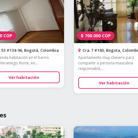
0
COP
$
700.000
COP
 53 #134-96, Bogotá, Colombia
Cra. 7 #183, Bogota, Colomb
ienda habitación en el barrio
Apartamento muy chevere para
Veraniego Norte, en...
compartir a persona masculina
responsable,...
Ver habitación
Ver habitación
es