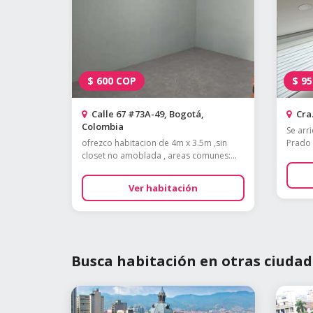
$
600
COP
$
95
Calle 67 #73A-49, Bogotá,
Cra.
Colombia
Se arr
ofrezco habitacion de 4m x 3.5m ,sin
Prado 
closet no amoblada , areas comunes:...
Ver habitación
Busca habitación en otras ciudad