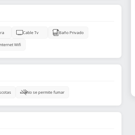
ra
Cable Tv
Baño Privado
Internet Wifi
scotas
No se permite fumar