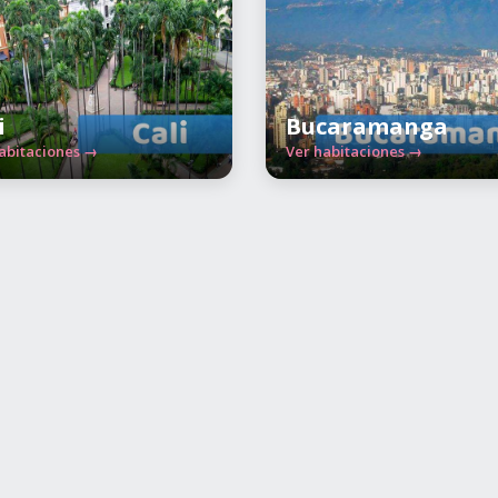
i
Bucaramanga
abitaciones →
Ver habitaciones →