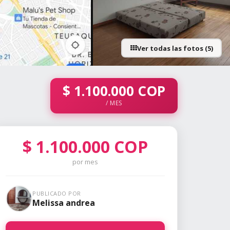
Ver todas las fotos (5)
$
1.100.000
COP
/ MES
$
1.100.000
COP
por mes
PUBLICADO POR
Melissa andrea