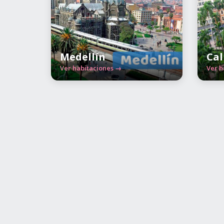
Medellín
Cal
Ver habitaciones →
Ver h