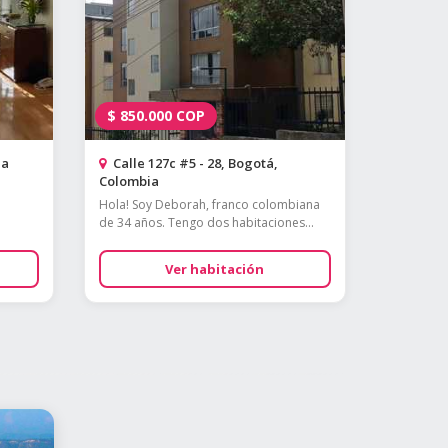
$
850.000
COP
ia
Calle 127c #5 - 28, Bogotá,
Colombia
Hola! Soy Deborah, franco colombiana
de 34 años. Tengo dos habitaciones...
Ver habitación