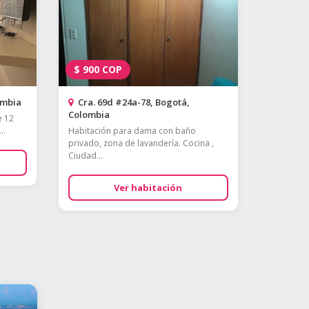
$
900
COP
ombia
Cra. 69d #24a-78, Bogotá,
Colombia
e 12
..
Habitación para dama con baño
privado, zona de lavandería. Cocina ,
Ciudad...
Ver habitación