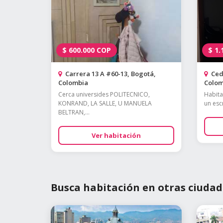
$
600.000
COP
$
1.
Carrera 13 A #60-13, Bogotá,
Cedr
Colombia
Colom
Cerca universides POLITECNICO,
Habita
KONRAND, LA SALLE, U MANUELA
un escr
BELTRAN,...
Ver habitación
Busca habitación en otras ciudad