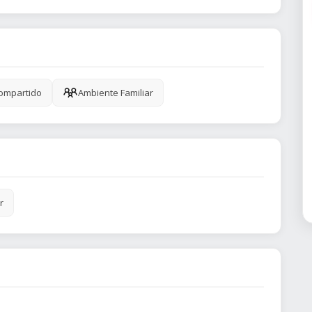
ompartido
Ambiente Familiar
r