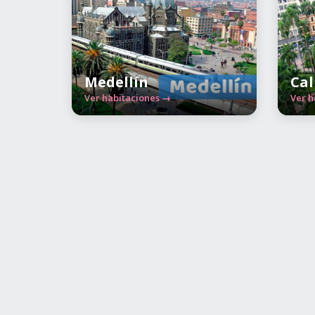
Medellín
Cal
Ver habitaciones →
Ver h