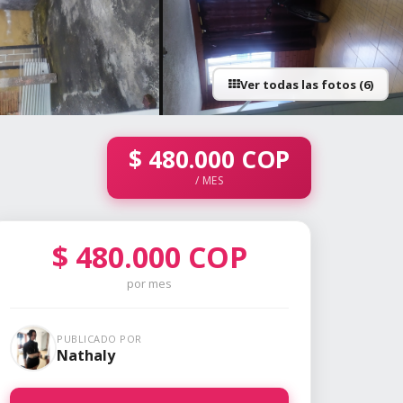
Ver todas las fotos (6)
+1 fotos
$
480.000
COP
/ MES
$
480.000
COP
por mes
PUBLICADO POR
Nathaly