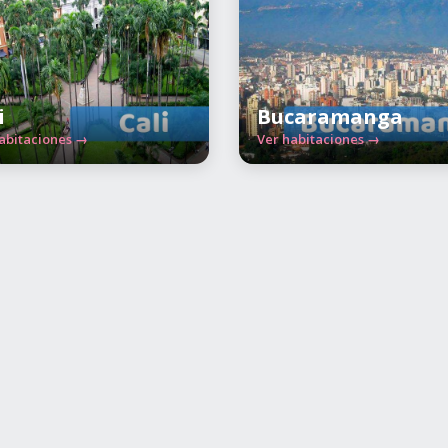
i
Bucaramanga
abitaciones →
Ver habitaciones →