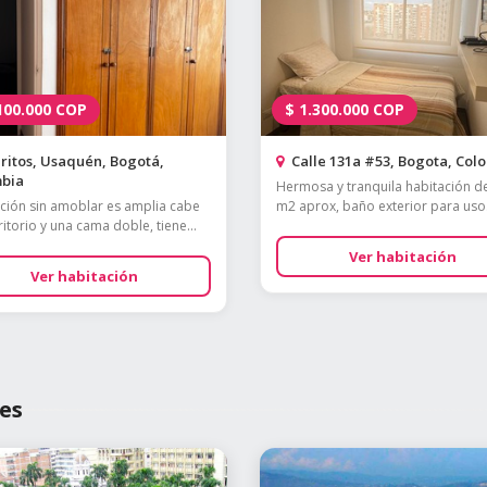
100.000
COP
$
1.300.000
COP
itos, Usaquén, Bogotá,
Calle 131a #53, Bogota, Col
bia
Hermosa y tranquila habitación d
ción sin amoblar es amplia cabe
m2 aprox, baño exterior para uso.
itorio y una cama doble, tiene...
Ver habitación
Ver habitación
es