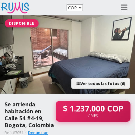
DISPONIBLE
Ver todas las fotos (6)
Se arrienda
$
1.237.000
COP
habitación en
/ MES
Calle 54 #4-19,
Bogota, Colombia
Ref: #7051 ·
Denunciar