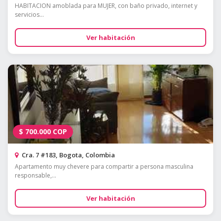
HABITACION amoblada para MUJER, con baño privado, internet y
servicios...
Ver habitación
$
700.000
COP
Cra. 7 #183, Bogota, Colombia
Apartamento muy chevere para compartir a persona masculina
responsable,...
Ver habitación