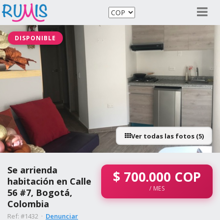
DISPONIBLE
Ver todas las fotos (5)
Se arrienda
$
700.000
COP
habitación en Calle
/ MES
56 #7, Bogotá,
Colombia
Ref: #1432 ·
Denunciar