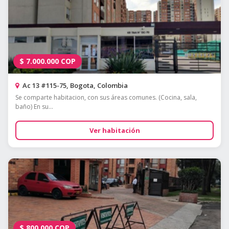
$
7.000.000
COP
Ac 13 #115-75, Bogota, Colombia
Se comparte habitacion, con sus áreas comunes. (Cocina, sala,
baño) En su...
Ver habitación
$
800.000
COP