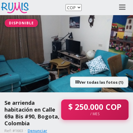
DISPONIBLE
Ver todas las fotos (1)
Se arrienda
$
250.000
COP
habitación en Calle
/ MES
69a Bis #90, Bogota,
Colombia
Ref: #1663 ·
Denunciar