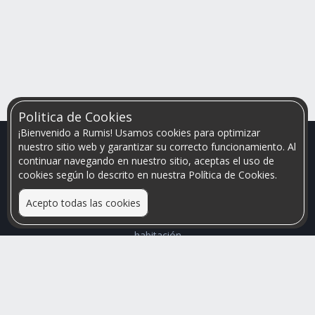
Politica de Cookies
¡Bienvenido a Rumis! Usamos cookies para optimizar
nuestro sitio web y garantizar su correcto funcionamiento. Al
continuar navegando en nuestro sitio, aceptas el uso de
cookies según lo descrito en nuestra Política de Cookies.
Acepto todas las cookies
Relacionamos personas que arriendan con las que buscan una
habitación
Mayor visibilidad de tu inmueble, menores problemas de
convivencia
Rumis