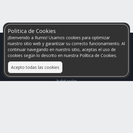
Politica de Cookies
¡Bienvenido a Rumis! Usamos cookies para optimizar
nuestro sitio web y garantizar su correcto funcionamiento. Al
continuar navegando en nuestro sitio, aceptas el uso de
cookies según lo descrito en nuestra Política de Cookies.
Acepto todas las cookies
Relacionamos personas que arriendan con las que buscan una
habitación
Mayor visibilidad de tu inmueble, menores problemas de
convivencia
Rumis
Busco Habitaciones