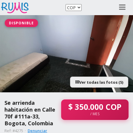
DISPONIBLE
Ver todas las fotos (5)
Se arrienda
$
350.000
COP
habitación en Calle
/ MES
70f #111a-33,
Bogota, Colombia
Ref: #4275 ·
Denunciar