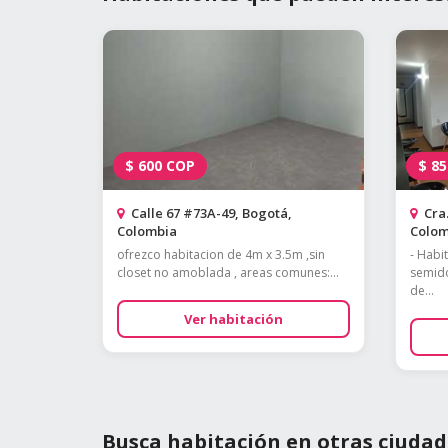
$
600
COP
$
85
Calle 67 #73A-49, Bogotá,
Cra.
Colombia
Colom
ofrezco habitacion de 4m x 3.5m ,sin
- Habi
closet no amoblada , areas comunes:...
semido
de...
Ver habitación
Busca habitación en otras ciudad