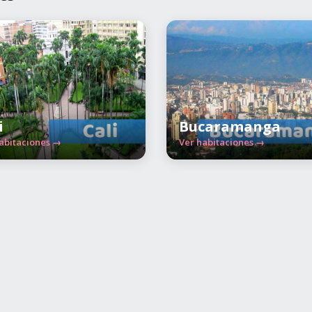
i
Bucaramanga
abitaciones →
Ver habitaciones →