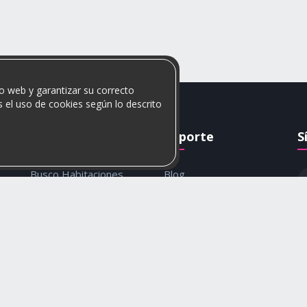
o web y garantizar su correcto
 el uso de cookies según lo descrito
Rumis
Soporte
S
Busco Habitaciones
Blog
Busco Compañero
Ayuda
c
Rumis Emprendedor
Contáctanos
Política de privacidad y
cookies