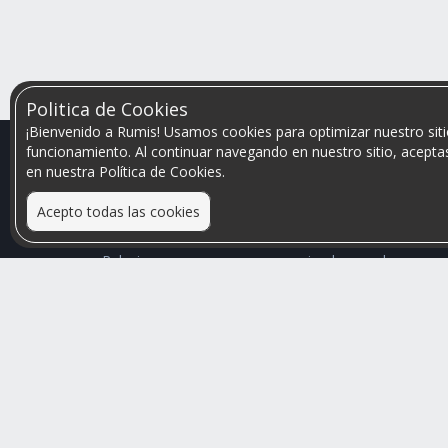
Politica de Cookies
¡Bienvenido a Rumis! Usamos cookies para optimizar nuestro siti
funcionamiento. Al continuar navegando en nuestro sitio, aceptas
en nuestra Política de Cookies.
Acepto todas las cookies
Relacionamos personas que arriendan con las que
buscan una habitación
Mayor visibilidad de tu inmueble, menores problemas
de convivencia