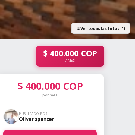
Ver todas las fotos (1)
$
400.000
COP
/ MES
$
400.000
COP
por mes
PUBLICADO POR
Oliver spencer