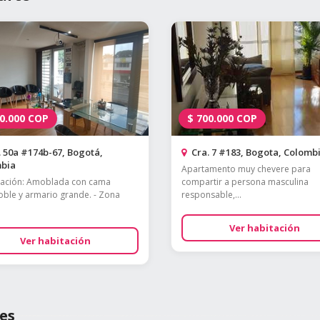
0.000
COP
$
700.000
COP
 50a #174b-67, Bogotá,
Cra. 7 #183, Bogota, Colomb
bia
Apartamento muy chevere para
tación: Amoblada con cama
compartir a persona masculina
ble y armario grande. - Zona
responsable,...
Ver habitación
Ver habitación
es