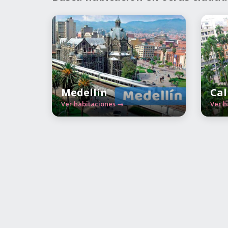
Medellín
Cal
Ver habitaciones →
Ver h