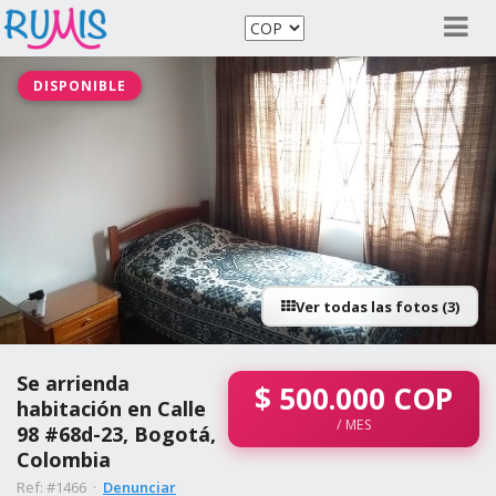
DISPONIBLE
Ver todas las fotos (3)
Se arrienda
$
500.000
COP
habitación en Calle
/ MES
98 #68d-23, Bogotá,
Colombia
Ref: #1466 ·
Denunciar