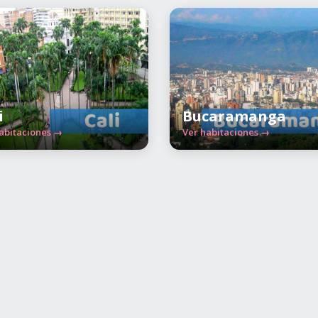
i
Bucaramanga
abitaciones →
Ver habitaciones →