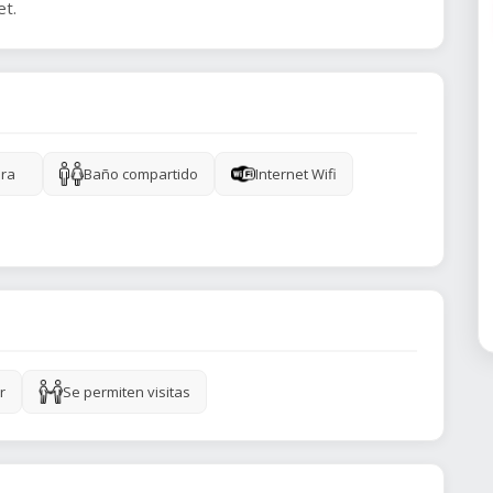
ra
Baño compartido
Internet Wifi
r
Se permiten visitas