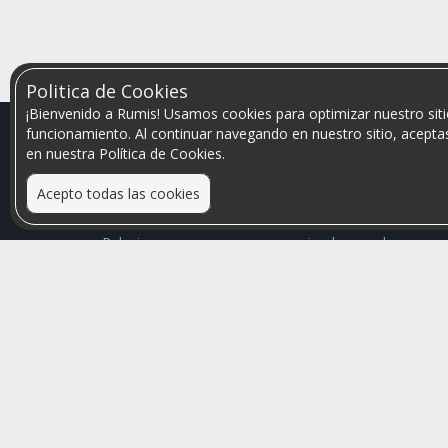
Politica de Cookies
¡Bienvenido a Rumis! Usamos cookies para optimizar nuestro siti
funcionamiento. Al continuar navegando en nuestro sitio, aceptas
en nuestra Política de Cookies.
Acepto todas las cookies
Relacionamos personas que arriendan con las que
buscan una habitación
Mayor visibilidad de tu inmueble, menores problemas
de convivencia