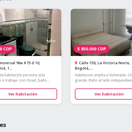
0
COP
$
850.000
COP
sversal 96a #75 d 10,
Calle 150, La Victoria Norte,
vá, 1...
Bogotá,...
 habitación persona sola
Habitacion amplia e iluminada. Cl
 o trabaje; con closet, baño...
grande. Baño al lado independient
Ver habitación
Ver habitación
es