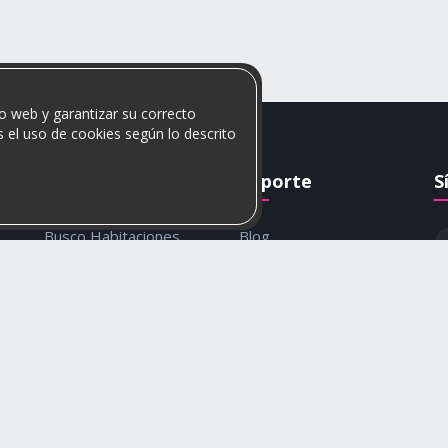
o web y garantizar su correcto
 el uso de cookies según lo descrito
Rumis
Soporte
S
Busco Habitaciones
Blog
Busco Compañero
Ayuda
c
Rumis Emprendedor
Contáctanos
Política de privacidad y
cookies