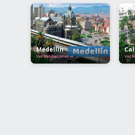
Medellín
Cal
Ver habitaciones →
Ver h