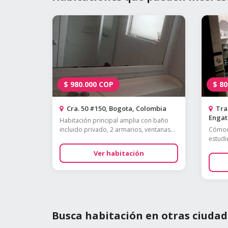
$
980.000
COP
$
80
Cra. 50 #150, Bogota, Colombia
Tran
Engati
Habitación principal amplia con baño
incluido privado, 2 armarios, ventanas...
Cómoda
estudie
Ver habitación
Busca habitación en otras ciudad