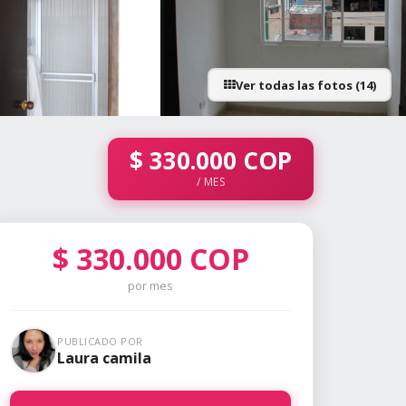
Ver todas las fotos (14)
+9 fotos
$
330.000
COP
/ MES
$
330.000
COP
por mes
PUBLICADO POR
Laura camila