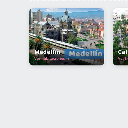
Medellín
Cal
Ver habitaciones →
Ver h