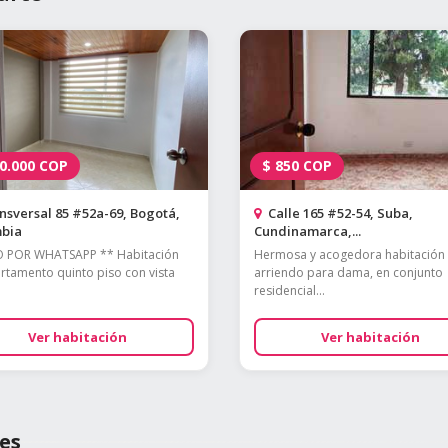
0.000
COP
$
850
COP
sversal 85 #52a-69, Bogotá,
Calle 165 #52-54, Suba,
bia
Cundinamarca,...
O POR WHATSAPP ** Habitación
Hermosa y acogedora habitación
rtamento quinto piso con vista
arriendo para dama, en conjunto
residencial...
Ver habitación
Ver habitación
es