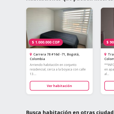
$
1.000.000
COP
$
90
Carrera 78 #16d -71, Bogotá,
Tran
Colombia
Colom
Arriendo habitación en conjunto
**INF
residencial, cerca a la boyaca con calle
en apa
13....
al...
Ver habitación
Busca habitación en otras ciudad