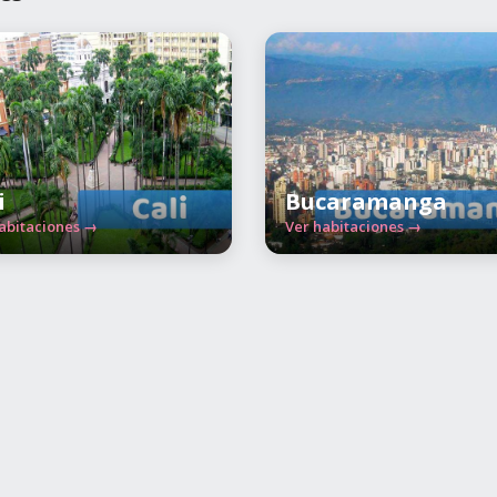
i
Bucaramanga
abitaciones →
Ver habitaciones →