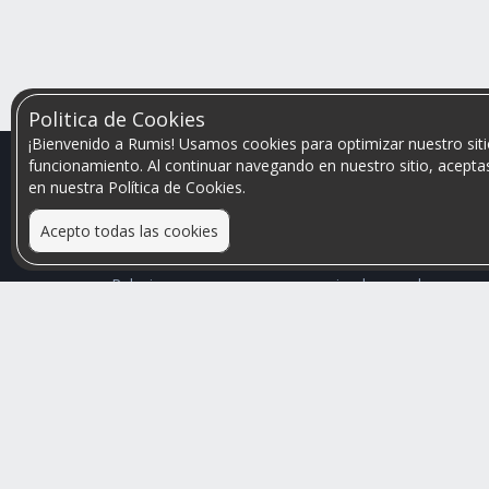
Politica de Cookies
¡Bienvenido a Rumis! Usamos cookies para optimizar nuestro siti
funcionamiento. Al continuar navegando en nuestro sitio, aceptas
en nuestra Política de Cookies.
Acepto todas las cookies
Relacionamos personas que arriendan con las que
buscan una habitación
Mayor visibilidad de tu inmueble, menores problemas
de convivencia