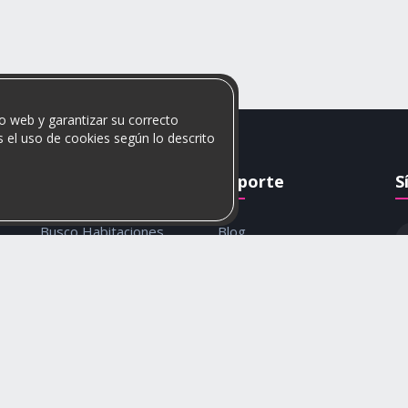
o web y garantizar su correcto
 el uso de cookies según lo descrito
Rumis
Soporte
S
Busco Habitaciones
Blog
Busco Compañero
Ayuda
c
Rumis Emprendedor
Contáctanos
Política de privacidad y
cookies