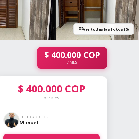
Ver todas las fotos (6)
+1 fotos
$
400.000
COP
/ MES
$
400.000
COP
por mes
PUBLICADO POR
Manuel