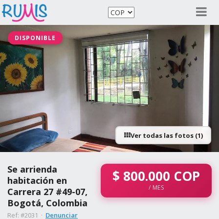
DISPONIBLE
Ver todas las fotos (1)
Se arrienda
$
800.000
COP
habitación en
/ MES
Carrera 27 #49-07,
Bogotá, Colombia
Ref: #2031 ·
Denunciar