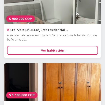
$
900.000
COP
Cra 72a #23f-36 Conjunto residencial ...
Arriendo habitación amoblada ✨ Se ofrece cómoda habitación con
baño privado,...
Ver habitación
$
1.100.000
COP