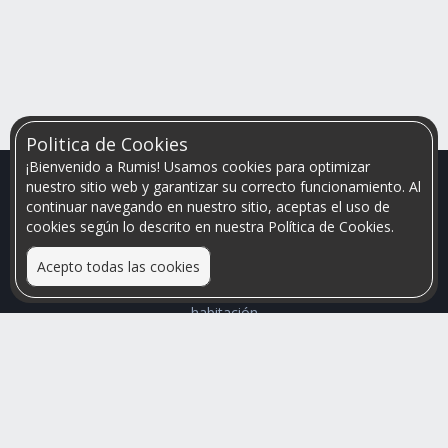
Politica de Cookies
¡Bienvenido a Rumis! Usamos cookies para optimizar
nuestro sitio web y garantizar su correcto funcionamiento. Al
continuar navegando en nuestro sitio, aceptas el uso de
cookies según lo descrito en nuestra Política de Cookies.
Acepto todas las cookies
Relacionamos personas que arriendan con las que buscan una
habitación
Mayor visibilidad de tu inmueble, menores problemas de
convivencia
Rumis